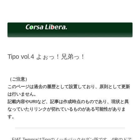
コ
ン
Corsa Libera.
テ
corsalibera.live-on.net
ン
ツ
へ
ス
キ
ッ
プ
Tipo vol.4 よぉっ！兄弟っ！
（ご注意）
このページは過去の履歴として設置しており、原則として更新
は行いません。
記載内容やURIなど、記事は作成時点のものであり、現状と異
なっていたりリンクが切れているものがある可能性がありま
す。
FIAT TempraはTipoのノッチバックセダン版です。4枚のドア