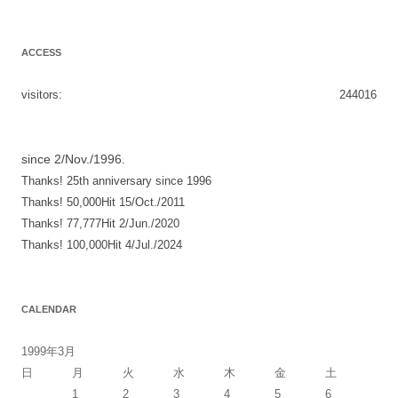
ナ
ビ
ACCESS
ゲ
ー
visitors:
244016
シ
ョ
since 2/Nov./1996.
ン
Thanks! 25th anniversary since 1996
Thanks! 50,000Hit 15/Oct./2011
Thanks! 77,777Hit 2/Jun./2020
Thanks! 100,000Hit 4/Jul./2024
CALENDAR
1999年3月
日
月
火
水
木
金
土
1
2
3
4
5
6