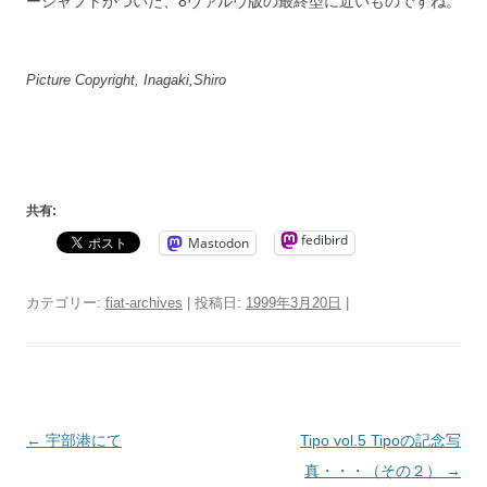
ーシャフトがついた、8ヴァルヴ版の最終型に近いものですね。
Picture Copyright, Inagaki,Shiro
共有:
fedibird
Mastodon
カテゴリー:
fiat-archives
| 投稿日:
1999年3月20日
|
投
←
宇部港にて
Tipo vol.5 Tipoの記念写
稿
真・・・（その２）
→