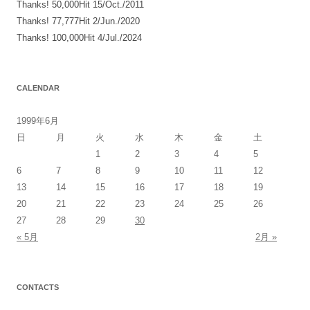
Thanks! 50,000Hit 15/Oct./2011
Thanks! 77,777Hit 2/Jun./2020
Thanks! 100,000Hit 4/Jul./2024
CALENDAR
1999年6月
日
月
火
水
木
金
土
1
2
3
4
5
6
7
8
9
10
11
12
13
14
15
16
17
18
19
20
21
22
23
24
25
26
27
28
29
30
« 5月
2月 »
CONTACTS