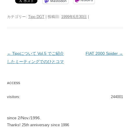
Mastodon
カテゴリー:
Tipo DGT
| 投稿日:
1999年6月30日
|
投
←
Tipoについて Vol.5 でご紹介
FIAT 2000 Spider
→
稿
したミーティングでのひとコマ
ナ
ビ
ACCESS
ゲ
ー
visitors:
244001
シ
ョ
since 2/Nov./1996.
ン
Thanks! 25th anniversary since 1996