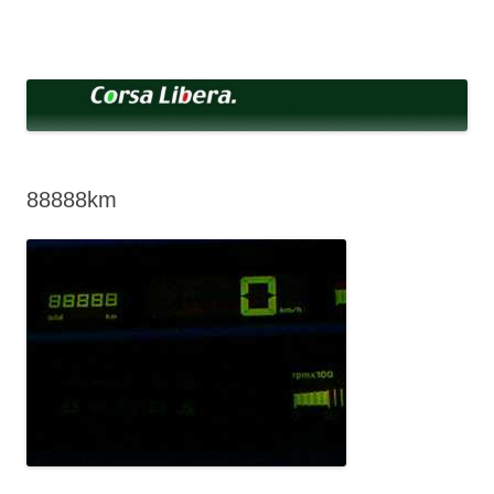
コ
ン
Corsa Libera.
テ
corsalibera.live-on.net
ン
ツ
へ
ス
キ
ッ
プ
88888km