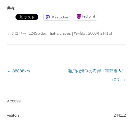
共有:
fedibird
Mastodon
カテゴリー:
124Spider
、
fiat-archives
| 投稿日:
2000年2月1日
|
投
←
88888km
瀬戸内海側の海岸（宇部市内）
稿
にて
→
ナ
ビ
ACCESS
ゲ
ー
visitors:
244112
シ
ョ