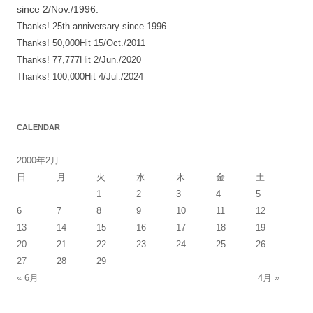
since 2/Nov./1996.
ン
Thanks! 25th anniversary since 1996
Thanks! 50,000Hit 15/Oct./2011
Thanks! 77,777Hit 2/Jun./2020
Thanks! 100,000Hit 4/Jul./2024
CALENDAR
2000年2月
日
月
火
水
木
金
土
1
2
3
4
5
6
7
8
9
10
11
12
13
14
15
16
17
18
19
20
21
22
23
24
25
26
27
28
29
« 6月
4月 »