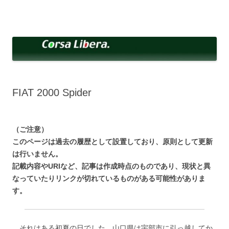
コ
ン
Corsa Libera.
テ
corsalibera.live-on.net
ン
ツ
へ
ス
キ
ッ
プ
FIAT 2000 Spider
（ご注意）
このページは過去の履歴として設置しており、原則として更新
は行いません。
記載内容やURIなど、記事は作成時点のものであり、現状と異
なっていたりリンクが切れているものがある可能性がありま
す。
それはある初夏の日でした。山口県は宇部市に引っ越してか