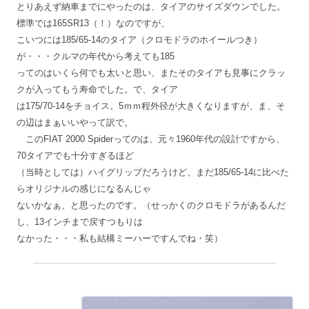
とりあえず納車までにやったのは、タイアのサイズダウンでした。
標準では165SR13（！）なのですが、
こいつには185/65-14のタイア（クロモドラのホイールつき）
が・・・クルマの年代から考えても185
ってのはいくら何でも太いと思い、またそのタイアも見事にクラッ
クが入ってもう寿命でした。で、タイア
は175/70-14をチョイス。5ｍｍ程外径が大きくなりますが、ま、そ
の辺はまぁいいやって訳で。
このFIAT 2000 Spiderってのは、元々1960年代の設計ですから、
70タイアでも十分すぎるほど
（当時としては）ハイグリップだろうけど、まだ185/65-14に比べた
らオリジナルの感じになるんじゃ
ないかなぁ、と思ったのです。（せっかくのクロモドラがあるんだ
し、13インチまで戻すつもりは
なかった・・・私も結構ミーハーですんでね・笑）