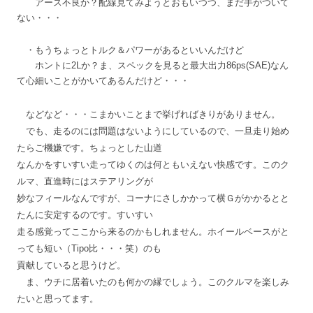
アース不良か？配線見てみようとおもいつつ、まだ手がついて
ない・・・
・もうちょっとトルク＆パワーがあるといいんだけど
ホントに2Lか？ま、スペックを見ると最大出力86ps(SAE)なん
て心細いことがかいてあるんだけど・・・
などなど・・・こまかいことまで挙げればきりがありません。
でも、走るのには問題はないようにしているので、一旦走り始め
たらご機嫌です。ちょっとした山道
なんかをすいすい走ってゆくのは何ともいえない快感です。このク
ルマ、直進時にはステアリングが
妙なフィールなんですが、コーナにさしかかって横Ｇがかかるとと
たんに安定するのです。すいすい
走る感覚ってここから来るのかもしれません。ホイールベースがと
っても短い（Tipo比・・・笑）のも
貢献していると思うけど。
ま、ウチに居着いたのも何かの縁でしょう。このクルマを楽しみ
たいと思ってます。