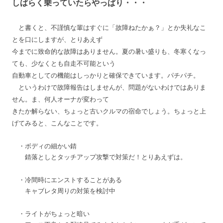
しばらく乗っていたらやっぱり・・・
と書くと、不謹慎な輩はすぐに「故障ねたかぁ？」とか失礼なこ
とを口にしますが、とりあえず
今までに致命的な故障はありません。夏の暑い盛りも、冬寒くなっ
ても、少なくとも自走不可能という
自動車としての機能はしっかりと確保できています。パチパチ。
というわけで故障報告はしませんが、問題がないわけではありま
せん。ま、何人オーナが変わって
きたか解らない、ちょっと古いクルマの宿命でしょう。ちょっと上
げてみると、こんなことです。
・ボディの細かい錆
錆落としとタッチアップ攻撃で対策だ！とりあえずは。
・冷間時にエンストすることがある
キャブレタ周りの対策を検討中
・ライトがちょっと暗い