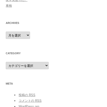
車検
ARCHIVES
archives
CATEGORY
category
META
投稿の
RSS
コメントの
RSS
WordPress.org