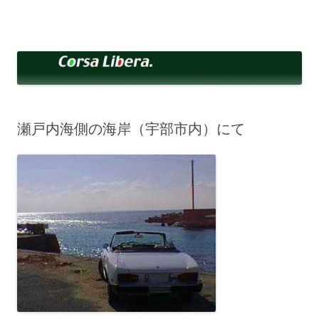
コ
ン
Corsa Libera.
テ
corsalibera.live-on.net
ン
ツ
へ
ス
キ
ッ
プ
瀬戸内海側の海岸（宇部市内）にて