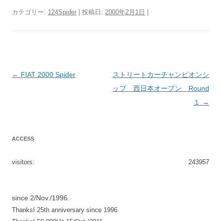
カテゴリー:
124Spider
| 投稿日:
2000年2月1日
|
投
←
FIAT 2000 Spider
ストリートカーチャンピオンシ
稿
ップ 西日本オープン Round
ナ
１
→
ビ
ゲ
ACCESS
ー
シ
visitors:
243957
ョ
ン
since 2/Nov./1996.
Thanks! 25th anniversary since 1996