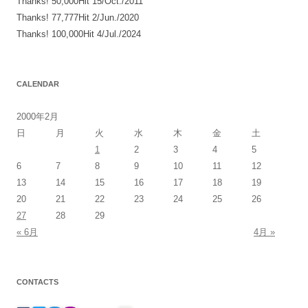
Thanks! 50,000Hit 15/Oct./2011
Thanks! 77,777Hit 2/Jun./2020
Thanks! 100,000Hit 4/Jul./2024
CALENDAR
2000年2月
日
月
火
水
木
金
土
1
2
3
4
5
6
7
8
9
10
11
12
13
14
15
16
17
18
19
20
21
22
23
24
25
26
27
28
29
« 6月
4月 »
CONTACTS