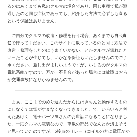
るのはあくまでも私のクルマの場合であり、同じ車種で私が遭
遇したのと同じ症状であっても、紹介した方法で必ずしも直る
という保証はありません。
ご自分でクルマの改造・修理を行う場合、あくまでも
自己責
で行ってください。このサイトに載っているのと同じ方法で
任
改造・修理をしたのにうまくいかない、とかクルマが壊れたと
いったことが生じても、いかなる保証もいたしませんのでご了
承ください。差し出がましいようですが、いじるのがクルマの
電気系統ですので、万が一不具合があった場合には故障はおろ
か交通事故になりかねませんので。
まぁ、ここまでのめり込んだからにはきちんと動作するもの
にしなくては気がすまなくなってきました。で、いろいろと考
えたあげく、電子パーツ屋さんのお世話になることになりまし
た。一応クルマの電装なので、車載の部品でなんとか済まそう
と思っていたのですが、b接点のリレー（コイルの方に電圧がか