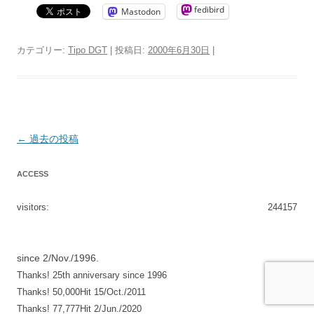
fedibird
Mastodon
カテゴリー:
Tipo DGT
| 投稿日:
2000年6月30日
|
投
←
過去の投稿
稿
ACCESS
ナ
ビ
visitors:
244157
ゲ
ー
シ
since 2/Nov./1996.
Thanks! 25th anniversary since 1996
ョ
Thanks! 50,000Hit 15/Oct./2011
ン
Thanks! 77,777Hit 2/Jun./2020