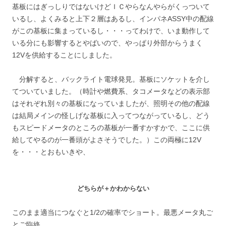
基板にはぎっしりではないけどＩＣやらなんやらがくっついて
いるし、よくみると上下２層はあるし、インパネASSY中の配線
がこの基板に集まっているし・・・ってわけで、いま動作して
いる分にも影響するとやばいので、やっぱり外部からうまく
12Vを供給することにしました。
分解すると、バックライト電球発見。基板にソケットを介し
てついていました。（時計や燃費系、タコメータなどの表示部
はそれぞれ別々の基板になっていましたが、照明その他の配線
は結局メインの怪しげな基板に入ってつながっているし、どう
もスピードメータのところの基板が一番すかすかで、ここに供
給してやるのが一番頭がよさそうでした。）この両極に12V
を・・・とおもいきや、
どちらが＋かわからない
このまま適当につなぐと1/2の確率でショート。最悪メータ丸ご
とご臨終。