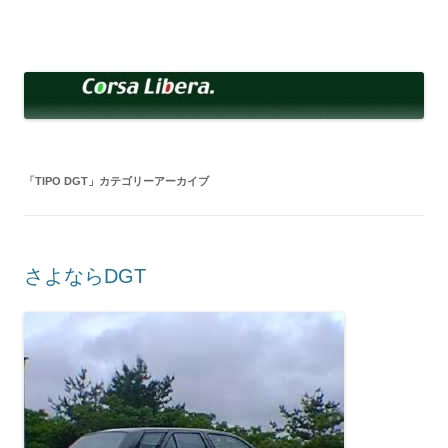
コ
ン
Corsa Libera.
テ
corsalibera.live-on.net
ン
ツ
へ
ス
キ
ッ
プ
「
TIPO DGT
」カテゴリーアーカイブ
さよならDGT