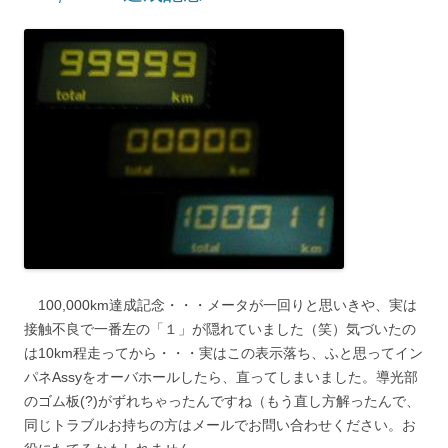
100,000km達成記念・・・メータが一回りと思いきや、実は
接触不良で一番左の「１」が隠れていました（笑）気づいたの
は10km程走ってから・・・実はこの表示落ち、ふと思ってイン
パネAssyをオーバホールしたら、直ってしまいました。導光部
のゴム板(?)がずれちゃったんですね（もう直し方解ったんで、
同じトラブルお持ちの方はメールでお問い合わせください。お