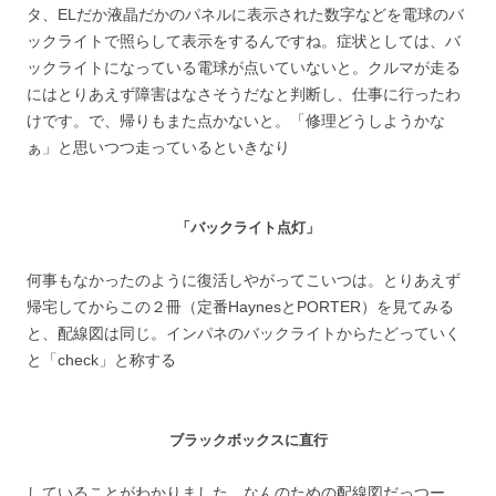
タ、ELだか液晶だかのパネルに表示された数字などを電球のバ
ックライトで照らして表示をするんですね。症状としては、バ
ックライトになっている電球が点いていないと。クルマが走る
にはとりあえず障害はなさそうだなと判断し、仕事に行ったわ
けです。で、帰りもまた点かないと。「修理どうしようかな
ぁ」と思いつつ走っているといきなり
「バックライト点灯」
何事もなかったのように復活しやがってこいつは。とりあえず
帰宅してからこの２冊（定番HaynesとPORTER）を見てみる
と、配線図は同じ。インパネのバックライトからたどっていく
と「check」と称する
ブラックボックスに直行
していることがわかりました。なんのための配線図だっつー