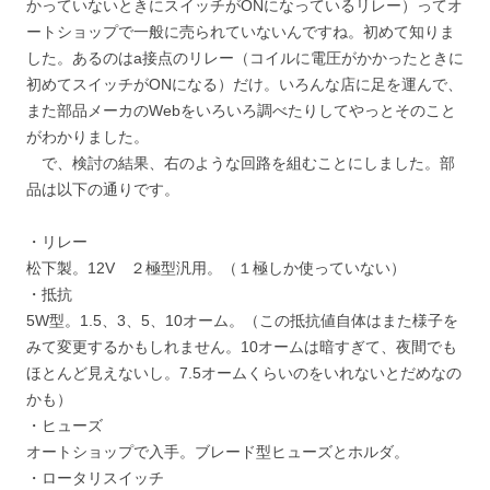
かっていないときにスイッチがONになっているリレー）ってオ
ートショップで一般に売られていないんですね。初めて知りま
した。あるのはa接点のリレー（コイルに電圧がかかったときに
初めてスイッチがONになる）だけ。いろんな店に足を運んで、
また部品メーカのWebをいろいろ調べたりしてやっとそのこと
がわかりました。
で、検討の結果、右のような回路を組むことにしました。部
品は以下の通りです。
・リレー
松下製。12V ２極型汎用。（１極しか使っていない）
・抵抗
5W型。1.5、3、5、10オーム。（この抵抗値自体はまた様子を
みて変更するかもしれません。10オームは暗すぎて、夜間でも
ほとんど見えないし。7.5オームくらいのをいれないとだめなの
かも）
・ヒューズ
オートショップで入手。ブレード型ヒューズとホルダ。
・ロータリスイッチ