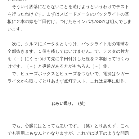
そういう洒落にならないことを避けようというわけでテスト
を行ったわけです。まずはスピードメータのバックライトの基
板に２本の線を半田付け。つけたらインパネASSYは組んでしま
います。
次に、クルマにメータをとりつけ、バックライト用の電球を
全部抜きます。１個も残してはいけません。で、テスタの片方
を（－）にくっつけて先に半田付けした線を２本触って行くわ
けです。（－）と導通がある方がもちろん（－）側。
で、ヒューズボックスとヒューズをつないで、電源はシガー
ライタから取ってとりあえず点灯テスト。これは見事に動作。
ねらい通り。（笑）
でも、心臓にはとっても悪いです。（笑）とりあえず、これ
でも実用上もなんとかなりますが、これでは以下のような問題