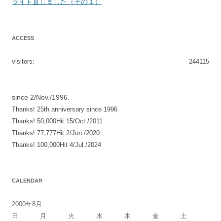
稿
ライト直しました（その１）
ナ
ビ
ACCESS
ゲ
ー
visitors:
244115
シ
ョ
since 2/Nov./1996.
ン
Thanks! 25th anniversary since 1996
Thanks! 50,000Hit 15/Oct./2011
Thanks! 77,777Hit 2/Jun./2020
Thanks! 100,000Hit 4/Jul./2024
CALENDAR
2000年8月
日
月
火
水
木
金
土