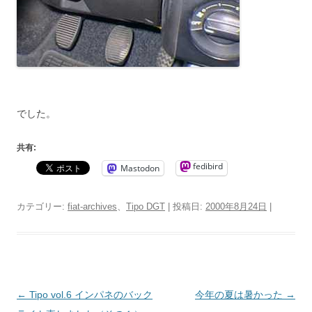
でした。
共有:
fedibird
Mastodon
カテゴリー:
fiat-archives
、
Tipo DGT
| 投稿日:
2000年8月24日
|
投
←
Tipo vol.6 インパネのバック
今年の夏は暑かった
→