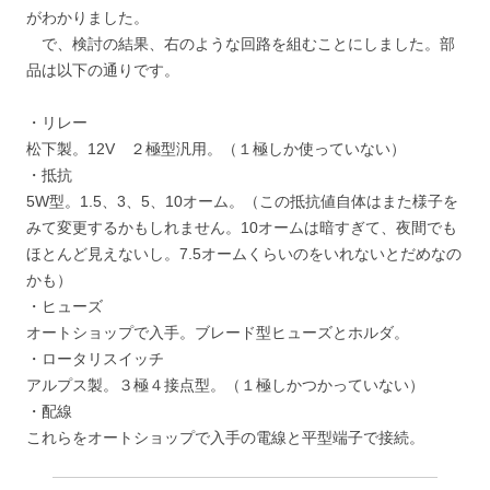
がわかりました。
で、検討の結果、右のような回路を組むことにしました。部
品は以下の通りです。
・リレー
松下製。12V ２極型汎用。（１極しか使っていない）
・抵抗
5W型。1.5、3、5、10オーム。（この抵抗値自体はまた様子を
みて変更するかもしれません。10オームは暗すぎて、夜間でも
ほとんど見えないし。7.5オームくらいのをいれないとだめなの
かも）
・ヒューズ
オートショップで入手。ブレード型ヒューズとホルダ。
・ロータリスイッチ
アルプス製。３極４接点型。（１極しかつかっていない）
・配線
これらをオートショップで入手の電線と平型端子で接続。