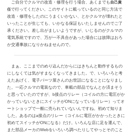
ご自分でクルマの改造・修理を行う場合、あくまでも
自己責
で行ってください。このサイトに載っているのと同じ方法で
任
改造・修理をしたのにうまくいかない、とかクルマが壊れたと
いったことが生じても、いかなる保証もいたしませんのでご了
承ください。差し出がましいようですが、いじるのがクルマの
電気系統ですので、万が一不具合があった場合には故障はおろ
か交通事故になりかねませんので。
まぁ、ここまでのめり込んだからにはきちんと動作するもの
にしなくては気がすまなくなってきました。で、いろいろと考
えたあげく、電子パーツ屋さんのお世話になることになりまし
た。一応クルマの電装なので、車載の部品でなんとか済まそう
と思っていたのですが、b接点のリレー（コイルの方に電圧がか
かっていないときにスイッチがONになっているリレー）ってオ
ートショップで一般に売られていないんですね。初めて知りま
した。あるのはa接点のリレー（コイルに電圧がかかったときに
初めてスイッチがONになる）だけ。いろんな店に足を運んで、
また部品メーカのWebをいろいろ調べたりしてやっとそのこと