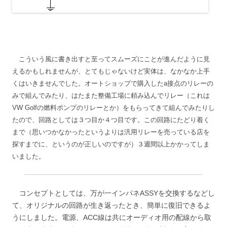
こういう風に書き出すと至ってスムーズにことが進んだように見
えるかもしれませんが、とてもじゃないけど実体は、なかなか上手
くはいきませんでした。オートショップで購入したa接点のリレーの
みで組んでみたり、はたまた整備工場に頼み込んでリレー（これは
VW Golfの燃料ポンプのリレーとか）をもらってきて組んでみたりし
たので、回路としては３つ目か４つ目です。この回路にたどり着く
まで（思いつかなかったというよりは汎用リレーを売っている店を
探すまでに、というのが正しいのですが）３週間以上かかってしま
いました。
コンセプトとしては、万が一インパネASSYを交換するなどし
て、オリジナルの回路が生き返ったとき、簡単に復旧できるよ
うにしました。電源、ACC線は共にオーディオ用の配線から取