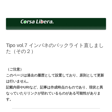
コ
ン
Corsa Libera.
テ
corsalibera.live-on.net
ン
ツ
へ
ス
キ
ッ
プ
Tipo vol.7 インパネのバックライト直しまし
た（その２）
（ご注意）
このページは過去の履歴として設置しており、原則として更新
は行いません。
記載内容やURIなど、記事は作成時点のものであり、現状と異
なっていたりリンクが切れているものがある可能性がありま
す。