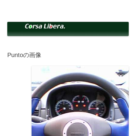
コ
ン
Corsa Libera.
テ
corsalibera.live-on.net
ン
ツ
へ
ス
キ
ッ
プ
Puntoの画像