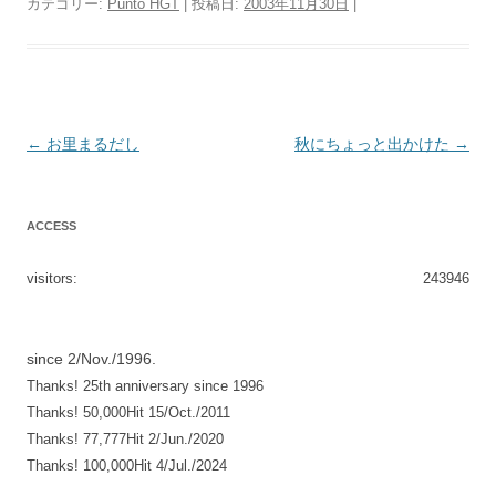
カテゴリー:
Punto HGT
| 投稿日:
2003年11月30日
|
投
←
お里まるだし
秋にちょっと出かけた
→
稿
ナ
ACCESS
ビ
ゲ
visitors:
243946
ー
シ
since 2/Nov./1996.
ョ
Thanks! 25th anniversary since 1996
ン
Thanks! 50,000Hit 15/Oct./2011
Thanks! 77,777Hit 2/Jun./2020
Thanks! 100,000Hit 4/Jul./2024