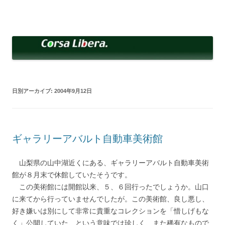
コ
ン
Corsa Libera.
テ
corsalibera.live-on.net
ン
ツ
へ
ス
キ
ッ
プ
日別アーカイブ:
2004年9月12日
ギャラリーアバルト自動車美術館
山梨県の山中湖近くにある、ギャラリーアバルト自動車美術
館が８月末で休館していたそうです。
この美術館には開館以来、５、６回行ったでしょうか。山口
に来てから行っていませんでしたが。この美術館、良し悪し、
好き嫌いは別にして非常に貴重なコレクションを「惜しげもな
く」公開していた、という意味では珍しく、また稀有なもので