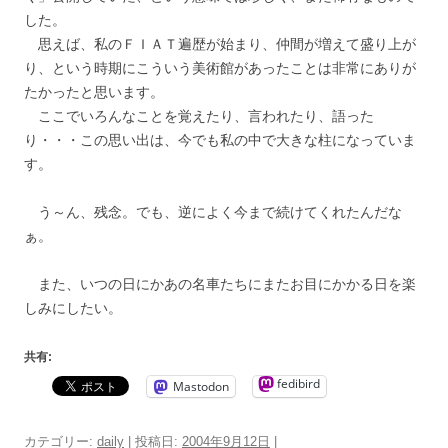
した。
思えば、私のＦＩＡＴ遍歴が始まり、仲間が増えて盛り上が
り、という時期にこういう美術館があったことは非常にありが
たかったと思います。
ここでいろんなことを覚えたり、言われたり、語った
り・・・この思い出は、今でも私の中で大きな柱になっていま
す。
う～ん、残念。でも、逆によく今まで続けてくれたんだな
ぁ。
また、いつの日にかあの名車たちにまたお目にかかる日を楽
しみにしたい。
共有:
fedibird
Mastodon
カテゴリー:
daily
| 投稿日:
2004年9月12日
|