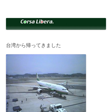
コ
ン
Corsa Libera.
テ
corsalibera.live-on.net
ン
ツ
へ
ス
キ
ッ
プ
台湾から帰ってきました