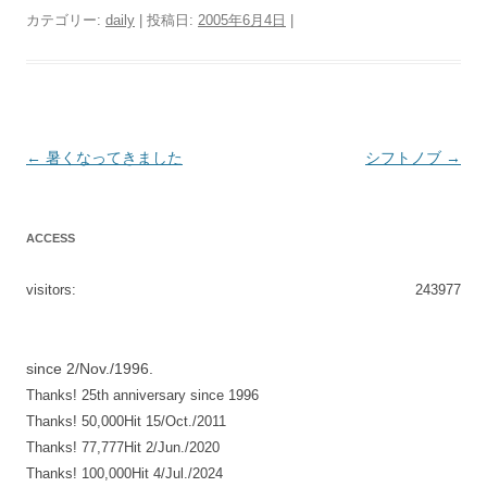
カテゴリー:
daily
| 投稿日:
2005年6月4日
|
投
←
暑くなってきました
シフトノブ
→
稿
ナ
ACCESS
ビ
ゲ
visitors:
243977
ー
シ
since 2/Nov./1996.
ョ
Thanks! 25th anniversary since 1996
ン
Thanks! 50,000Hit 15/Oct./2011
Thanks! 77,777Hit 2/Jun./2020
Thanks! 100,000Hit 4/Jul./2024