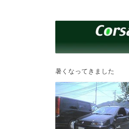
コ
ン
テ
corsalibera.live-on.net
Corsa Libera.
ン
ツ
へ
ス
キ
ッ
プ
暑くなってきました