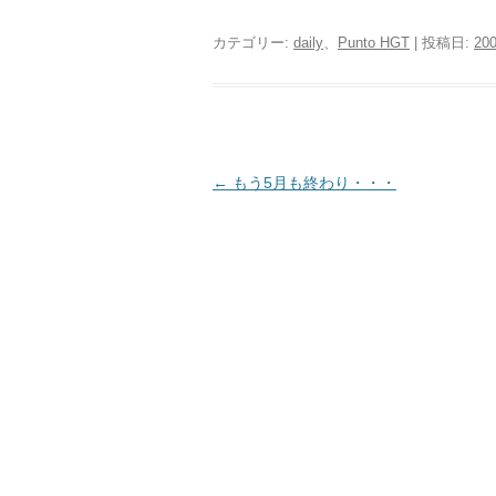
カテゴリー:
daily
、
Punto HGT
| 投稿日:
20
投
←
もう5月も終わり・・・
稿
ナ
ビ
ゲ
ー
シ
ョ
ン