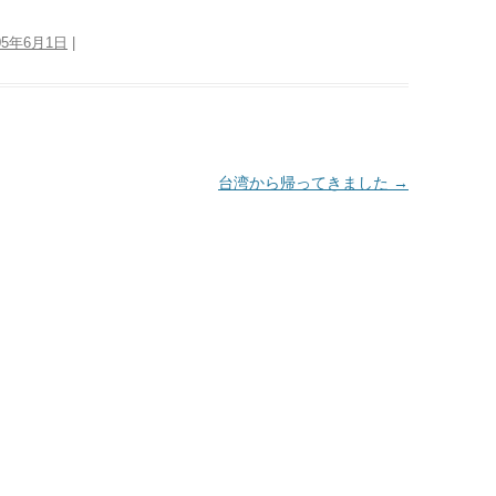
05年6月1日
|
台湾から帰ってきました
→