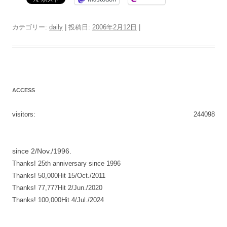
カテゴリー:
daily
| 投稿日:
2006年2月12日
|
ACCESS
visitors:
244098
since 2/Nov./1996.
Thanks! 25th anniversary since 1996
Thanks! 50,000Hit 15/Oct./2011
Thanks! 77,777Hit 2/Jun./2020
Thanks! 100,000Hit 4/Jul./2024