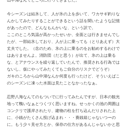
今シーズンは結氷して、人が氷の上を歩いて、ワカサギ釣りな
んかしてみたりすることができるという話を聞いたような記憶
があったので、どんなもんかいな、という訳で。
ここのところ気温が高かったせいか、全面とは行きませんでし
たが、一部結氷しており、人が上に乗っても（とりあえず）大
丈夫でした。（念のため、氷の上に乗るのをお勧めするわけで
はありませんよ。消防団（だと思う）が出て、氷の上は乗る
な、とアナウンスを繰り返していたんで、推奨される行為では
ないし、仮にやってみたくてもご自分のリスクでどうぞ）
ガキのころから山中湖なんか何度も行ったけど、そういえばこ
のシーズンに凍った水面は見たことなかったなぁ。
忍野八海なんてのもついでに行ってみたんですが、日本の観光
地って醜いなぁとつくづく思いますね。せっかくの池の周囲は
コンクリで護岸されたり、建物の柱を打ち込んだりされた上
に、小銭がたくさん投げ込まれ・・・賽銭箱じゃないつーの
に。もう少々見せ方とか、保存の仕方があるんじゃないかと思