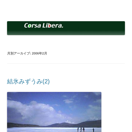
コ
ン
Corsa Libera.
テ
corsalibera.live-on.net
ン
ツ
へ
ス
キ
ッ
プ
月別アーカイブ:
2006年2月
結氷みずうみ(2)