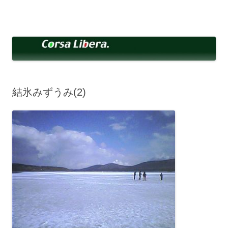
コ
ン
Corsa Libera.
テ
corsalibera.live-on.net
ン
ツ
へ
ス
キ
ッ
プ
結氷みずうみ(2)