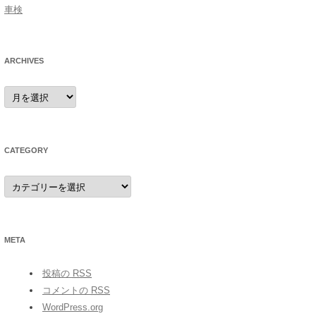
車検
ARCHIVES
archives
CATEGORY
category
META
投稿の
RSS
コメントの
RSS
WordPress.org