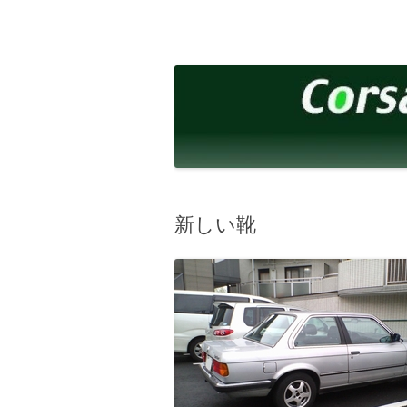
コ
ン
テ
corsalibera.live-on.net
Corsa Libera.
ン
ツ
へ
ス
キ
ッ
プ
新しい靴