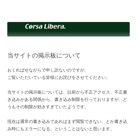
コ
ン
Corsa Libera.
テ
corsalibera.live-on.net
ン
ツ
へ
ス
キ
ッ
プ
当サイトの掲示板について
おくればせながらで申し訳ないのですが、
ご覧いただいている皆様にお詫びをさせてください。
当サイトの掲示板については、以前から不正アクセス、不正書
き込みがある関係から、書き込み制限を行っておりますが、ど
うもその制限が効きすぎていたようです。
現在は通常の書き込みであればまず閲覧できない、とか書き込
み時にもエラーになる、ということはないと思います。