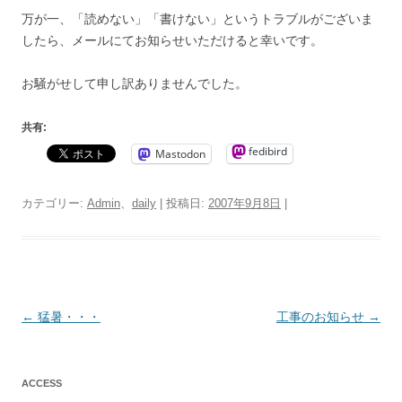
万が一、「読めない」「書けない」というトラブルがございま
したら、メールにてお知らせいただけると幸いです。
お騒がせして申し訳ありませんでした。
共有:
fedibird
Mastodon
カテゴリー:
Admin
、
daily
| 投稿日:
2007年9月8日
|
投
←
猛暑・・・
工事のお知らせ
→
稿
ナ
ACCESS
ビ