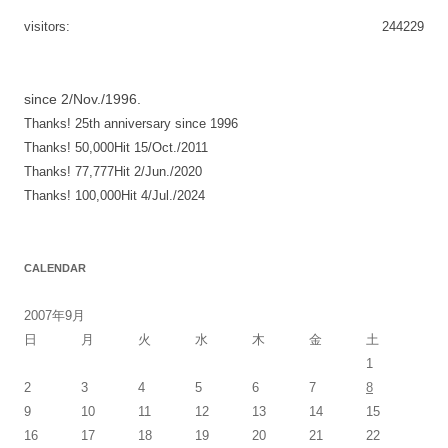
ゲ
visitors:
244229
ー
シ
since 2/Nov./1996.
ョ
Thanks! 25th anniversary since 1996
ン
Thanks! 50,000Hit 15/Oct./2011
Thanks! 77,777Hit 2/Jun./2020
Thanks! 100,000Hit 4/Jul./2024
CALENDAR
2007年9月
日
月
火
水
木
金
土
1
2
3
4
5
6
7
8
9
10
11
12
13
14
15
16
17
18
19
20
21
22