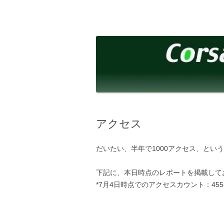
コ
ン
テ
corsalibera.live-on.net
Corsa Libera.
ン
ツ
へ
ス
キ
ッ
プ
アクセス
だいたい、半年で1000アクセス、とい
下記に、本日時点のレポートを掲載して
*7月4日時点でのアクセスカウント：455