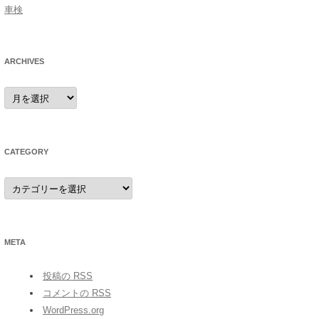
車検
ARCHIVES
archives
CATEGORY
category
META
投稿の
RSS
コメントの
RSS
WordPress.org