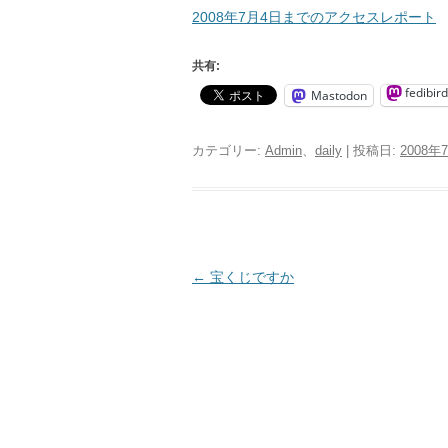
2008年7月4日までのアクセスレポート
共有:
fedibird
Mastodon
カテゴリー:
Admin
、
daily
| 投稿日:
2008年
投
←
宝くじですか
稿
ナ
ビ
ゲ
ー
シ