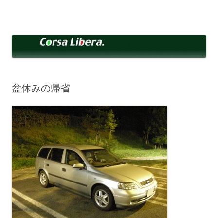
コ
ン
Corsa Libera.
テ
corsalibera.live-on.net
ン
ツ
へ
ス
キ
ッ
プ
盆休みの帰省