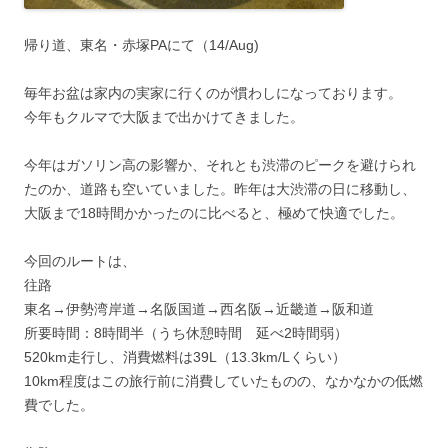
帰り道、東名・赤塚PAにて（14/Aug)
毎年お盆は家内の実家に行くのが慣わしになっております。
今年もクルマで大阪まで出かけてきました。
今年はガソリン高の影響か、それとも渋滞のピークを避けられ
たのか、道路も空いていました。昨年は大渋滞の日に移動し、
大阪まで18時間かかったのに比べると、極めて快適でした。
今回のルートは、
往路
東名→伊勢湾岸道→名阪国道→西名阪→近畿道→阪和道
所要時間：8時間半（うち休憩時間 延べ2時間弱）
520km走行し、消費燃料は39L（13.3km/Lくらい）
10km程度はこの旅行前に消費していたものの、なかなかの低燃
費でした。