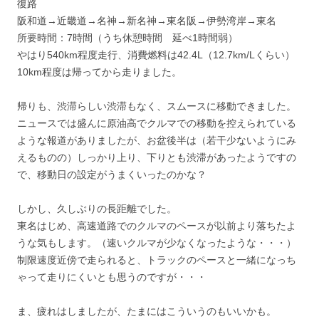
復路
阪和道→近畿道→名神→新名神→東名阪→伊勢湾岸→東名
所要時間：7時間（うち休憩時間 延べ1時間弱）
やはり540km程度走行、消費燃料は42.4L（12.7km/Lくらい）
10km程度は帰ってから走りました。
帰りも、渋滞らしい渋滞もなく、スムースに移動できました。
ニュースでは盛んに原油高でクルマでの移動を控えられている
ような報道がありましたが、お盆後半は（若干少ないようにみ
えるものの）しっかり上り、下りとも渋滞があったようですの
で、移動日の設定がうまくいったのかな？
しかし、久しぶりの長距離でした。
東名はじめ、高速道路でのクルマのペースが以前より落ちたよ
うな気もします。（速いクルマが少なくなったような・・・）
制限速度近傍で走られると、トラックのペースと一緒になっち
ゃって走りにくいとも思うのですが・・・
ま、疲れはしましたが、たまにはこういうのもいいかも。