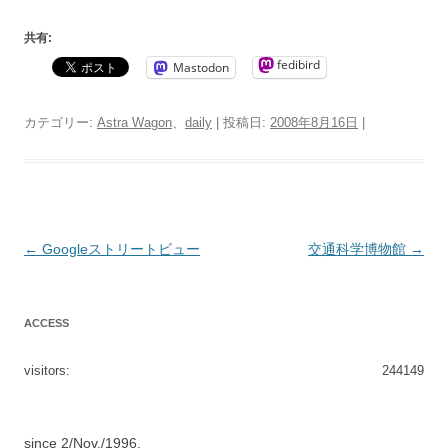
共有:
fedibird
Mastodon
カテゴリー:
Astra Wagon
、
daily
| 投稿日:
2008年8月16日
|
投
←
Googleストリートビュー
交通科学博物館
→
稿
ナ
ACCESS
ビ
ゲ
visitors:
244149
ー
シ
since 2/Nov./1996.
ョ