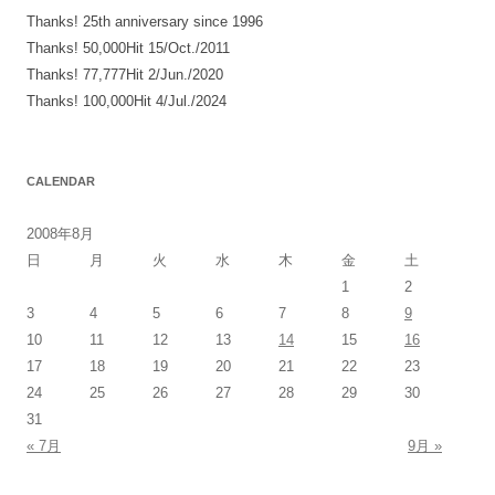
Thanks! 25th anniversary since 1996
ン
Thanks! 50,000Hit 15/Oct./2011
Thanks! 77,777Hit 2/Jun./2020
Thanks! 100,000Hit 4/Jul./2024
CALENDAR
2008年8月
日
月
火
水
木
金
土
1
2
3
4
5
6
7
8
9
10
11
12
13
14
15
16
17
18
19
20
21
22
23
24
25
26
27
28
29
30
31
« 7月
9月 »