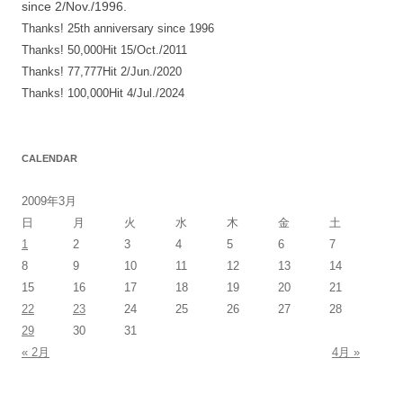
since 2/Nov./1996.
ン
Thanks! 25th anniversary since 1996
Thanks! 50,000Hit 15/Oct./2011
Thanks! 77,777Hit 2/Jun./2020
Thanks! 100,000Hit 4/Jul./2024
CALENDAR
2009年3月
日
月
火
水
木
金
土
1
2
3
4
5
6
7
8
9
10
11
12
13
14
15
16
17
18
19
20
21
22
23
24
25
26
27
28
29
30
31
« 2月
4月 »