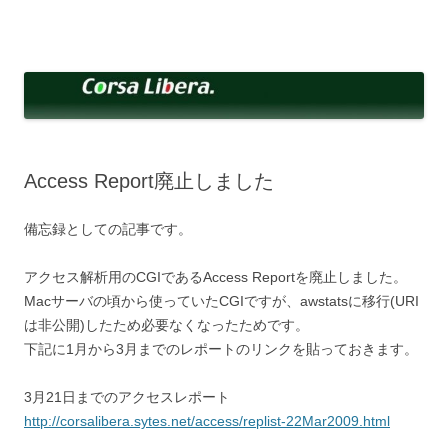
コ
ン
Corsa Libera.
テ
corsalibera.live-on.net
ン
ツ
へ
ス
キ
ッ
プ
Access Report廃止しました
備忘録としての記事です。
アクセス解析用のCGIであるAccess Reportを廃止しました。
Macサーバの頃から使っていたCGIですが、awstatsに移行(URI
は非公開)したため必要なくなったためです。
下記に1月から3月までのレポートのリンクを貼っておきます。
3月21日までのアクセスレポート
http://corsalibera.sytes.net/access/replist-22Mar2009.html