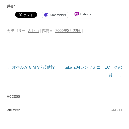
共有:
fedibird
Mastodon
カテゴリー:
Admin
| 投稿日:
2009年3月22日
|
投
←
オペルがＧＭから分離?
takata04シンフォニーEC（その
稿
後）
→
ナ
ビ
ACCESS
ゲ
ー
visitors:
244211
シ
ョ