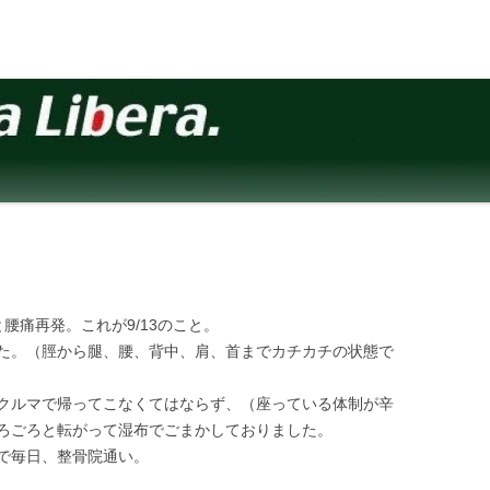
腰痛再発。これが9/13のこと。
た。（脛から腿、腰、背中、肩、首までカチカチの状態で
クルマで帰ってこなくてはならず、（座っている体制が辛
ろごろと転がって湿布でごまかしておりました。
）まで毎日、整骨院通い。