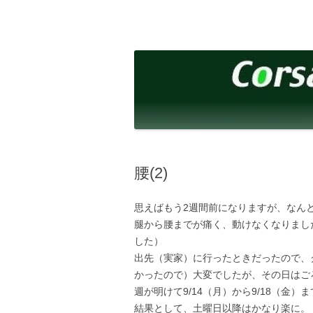
コ
ン
テ
corsalibera.live-on.net
Corsa Libera.
ン
ツ
へ
ス
キ
ッ
プ
腰(2)
思えばもう2週間前になりますが、なんと
腿から腰までが痛く、動けなくなりまし
した）
出先（実家）に行ったときだったので、
かったので）大変でしたが、その日はご
週が明けて9/14（月）から9/18（金
結果として、土曜日以降はかなり楽に。