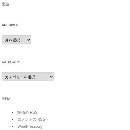
車検
ARCHIVES
archives
CATEGORY
category
META
投稿の
RSS
コメントの
RSS
WordPress.org