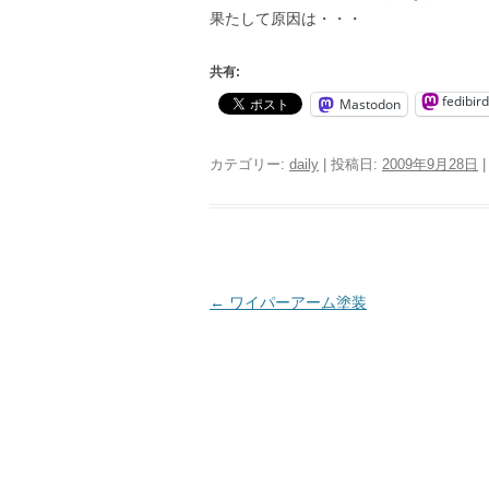
果たして原因は・・・
共有:
fedibird
Mastodon
カテゴリー:
daily
| 投稿日:
2009年9月28日
|
投
←
ワイパーアーム塗装
稿
ナ
ビ
ゲ
ー
シ