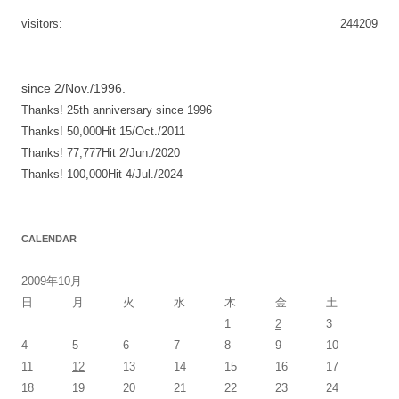
ゲ
visitors:
244209
ー
シ
since 2/Nov./1996.
ョ
Thanks! 25th anniversary since 1996
ン
Thanks! 50,000Hit 15/Oct./2011
Thanks! 77,777Hit 2/Jun./2020
Thanks! 100,000Hit 4/Jul./2024
CALENDAR
2009年10月
日
月
火
水
木
金
土
1
2
3
4
5
6
7
8
9
10
11
12
13
14
15
16
17
18
19
20
21
22
23
24