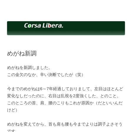
コ
ン
Corsa Libera.
テ
corsalibera.live-on.net
ン
ツ
へ
ス
キ
ッ
プ
めがね新調
めがねを新調しました。
この金欠のなか、辛い決断でしたが（笑）
今までのめがねは6～7年経過しておりまして、左目はほとんど
変化なしだったのに、右目は乱視を2度強くした、とのこと。
このところの首、肩、腰のこりもこれが原因か（だといいんだ
けど）
めがねを変えてから、首も肩も腰も今までよりは調子よさそう
です。