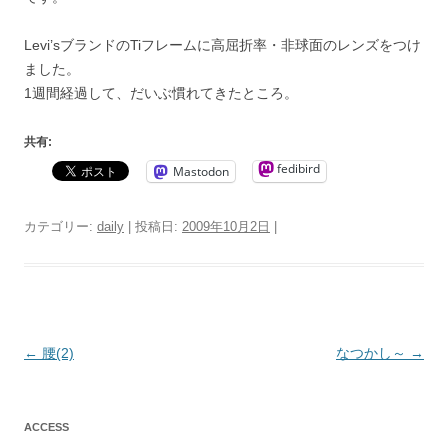
Levi’sブランドのTiフレームに高屈折率・非球面のレンズをつけ
ました。
1週間経過して、だいぶ慣れてきたところ。
共有:
fedibird
Mastodon
カテゴリー:
daily
| 投稿日:
2009年10月2日
|
投
←
腰(2)
なつかし～
→
稿
ナ
ACCESS
ビ