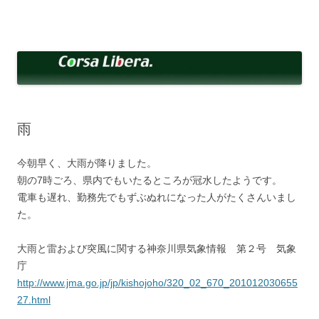
コ
ン
Corsa Libera.
テ
corsalibera.live-on.net
ン
ツ
へ
ス
キ
ッ
プ
雨
今朝早く、大雨が降りました。
朝の7時ごろ、県内でもいたるところが冠水したようです。
電車も遅れ、勤務先でもずぶぬれになった人がたくさんいまし
た。
大雨と雷および突風に関する神奈川県気象情報 第２号 気象
庁
http://www.jma.go.jp/jp/kishojoho/320_02_670_201012030655
27.html