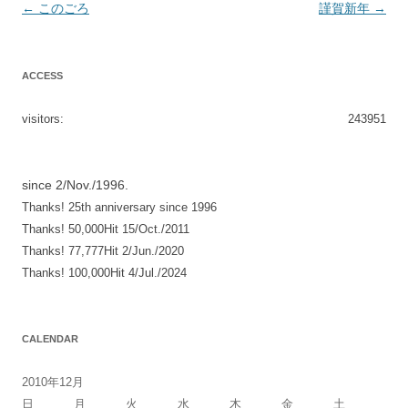
投
←
このごろ
謹賀新年
→
稿
ナ
ACCESS
ビ
ゲ
visitors:
243951
ー
シ
since 2/Nov./1996.
ョ
Thanks! 25th anniversary since 1996
ン
Thanks! 50,000Hit 15/Oct./2011
Thanks! 77,777Hit 2/Jun./2020
Thanks! 100,000Hit 4/Jul./2024
CALENDAR
2010年12月
日
月
火
水
木
金
土