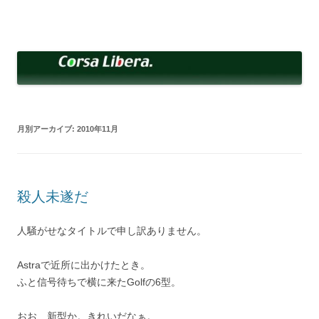
コ
ン
Corsa Libera.
テ
corsalibera.live-on.net
ン
ツ
へ
ス
キ
ッ
プ
月別アーカイブ:
2010年11月
殺人未遂だ
人騒がせなタイトルで申し訳ありません。
Astraで近所に出かけたとき。
ふと信号待ちで横に来たGolfの6型。
おお、新型か。きれいだなぁ。