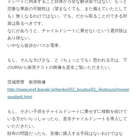
ドシートに拘束すること自体が万全な解決策ではない。もっと
悲惨な事故の可能性は（望まなくても、また備えていたとして
も）無くなるわけではない。でも、だから取ることのできる対
策は取るべきです。
なにがあろうと、チャイルドシートに乗せないという選択肢は
あり得ない。
いやなら徒歩かバスか電車。
もし、そんな大げさな、と（ちょっとでも）思われる方は、下
のURIから衝突テストの映像を是非ご覧いただきたい。
茨城県警 衝突映像
http://www.pref.ibaraki.jp/kenkei/02_koutsu/01_jikobousi/movie/
seatbelt.html
もし、小さい子供をチャイルドシートに乗せずに移動を続けて
いる方がいらっしゃったら、是非チャイルドシートを導入して
いただきたい。
財布の問題だったら、安価に購入する手段はないわけではな