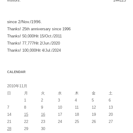
visitors:
244123
since 2/Nov./1996.
Thanks! 25th anniversary since 1996
Thanks! 50,000Hit 15/Oct./2011
Thanks! 77,777Hit 2/Jun./2020
Thanks! 100,000Hit 4/Jul./2024
CALENDAR
2010年11月
日
月
火
水
木
金
土
1
2
3
4
5
6
7
8
9
10
11
12
13
14
15
16
17
18
19
20
21
22
23
24
25
26
27
28
29
30