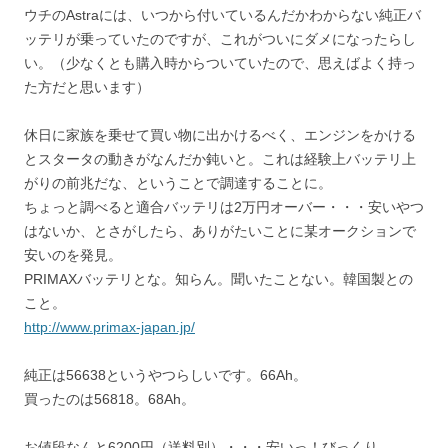
ウチのAstraには、いつから付いているんだかわからない純正バ
ッテリが乗っていたのですが、これがついにダメになったらし
い。（少なくとも購入時からついていたので、思えばよく持っ
た方だと思います）
休日に家族を乗せて買い物に出かけるべく、エンジンをかける
とスタータの動きがなんだか鈍いと。これは経験上バッテリ上
がりの前兆だな、ということで調達することに。
ちょっと調べると適合バッテリは2万円オーバー・・・安いやつ
はないか、とさがしたら、ありがたいことに某オークションで
安いのを発見。
PRIMAXバッテリとな。知らん。聞いたことない。韓国製との
こと。
http://www.primax-japan.jp/
純正は56638というやつらしいです。66Ah。
買ったのは56818。68Ah。
お値段なんと6200円（送料別）・・・安いっ！びっくり。