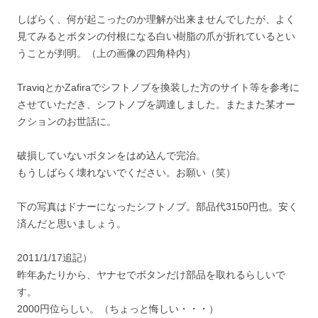
しばらく、何が起こったのか理解が出来ませんでしたが、よく
見てみるとボタンの付根になる白い樹脂の爪が折れているとい
うことが判明。（上の画像の四角枠内）
TraviqとかZafiraでシフトノブを換装した方のサイト等を参考に
させていただき、シフトノブを調達しました。またまた某オー
クションのお世話に。
破損していないボタンをはめ込んで完治。
もうしばらく壊れないでください。お願い（笑）
下の写真はドナーになったシフトノブ。部品代3150円也。安く
済んだと思いましょう。
2011/1/17追記）
昨年あたりから、ヤナセでボタンだけ部品を取れるらしいで
す。
2000円位らしい。（ちょっと悔しい・・・）