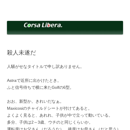
コ
ン
Corsa Libera.
テ
corsalibera.live-on.net
ン
ツ
へ
ス
キ
ッ
プ
殺人未遂だ
人騒がせなタイトルで申し訳ありません。
Astraで近所に出かけたとき。
ふと信号待ちで横に来たGolfの6型。
おお、新型か。きれいだなぁ。
Maxicosiのチャイルドシートが付けてあると。
よくよく見ると、あれれ、子供が中で立って動いている。
多分、子供は2～3歳、ウチのと同じくらいか。
運転席はお父さん（だろうな）、後席はお母さん（だと思う）