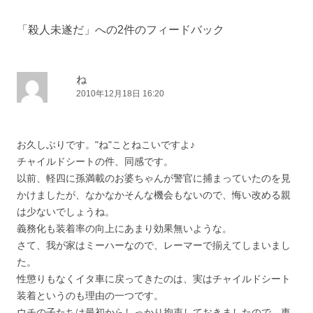
ナ
「
殺人未遂だ
」への2件のフィードバック
ビ
ゲ
ー
ね
2010年12月18日 16:20
シ
ョ
ン
お久しぶりです。"ね"ことねこいですよ♪
チャイルドシートの件、同感です。
以前、軽四に孫満載のお婆ちゃんが警官に捕まっていたのを見
かけましたが、なかなかそんな機会もないので、悔い改める親
は少ないでしょうね。
義務化も装着率の向上にあまり効果無いような。
さて、我が家はミーハーなので、レーマーで揃えてしまいまし
た。
性懲りもなくイタ車に戻ってきたのは、実はチャイルドシート
装着というのも理由の一つです。
ウチの子たちは最初からしっかり拘束しておきましたので、車