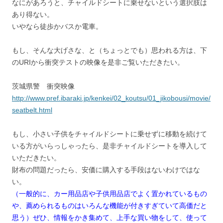
なにがあろうと、チャイルドシートに乗せないという選択肢は
あり得ない。
いやなら徒歩かバスか電車。
もし、そんな大げさな、と（ちょっとでも）思われる方は、下
のURIから衝突テストの映像を是非ご覧いただきたい。
茨城県警 衝突映像
http://www.pref.ibaraki.jp/kenkei/02_koutsu/01_jikobousi/movie/
seatbelt.html
もし、小さい子供をチャイルドシートに乗せずに移動を続けて
いる方がいらっしゃったら、是非チャイルドシートを導入して
いただきたい。
財布の問題だったら、安価に購入する手段はないわけではな
い。
（一般的に、カー用品店や子供用品店でよく置かれているもの
や、薦められるものはいろんな機能が付きすぎていて高価だと
思う）ぜひ、情報をかき集めて、上手な買い物をして、使って