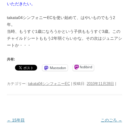
いただきたい。
takata04シンフォニーECを使い始めて、はやいものでもう2
年。
当時、もうすぐ1歳になろうかという子供ももうすぐ3歳。この
チャイルドシートももう2年弱ぐらいかな。その次はジュニアシ
ートか・・・
共有:
fedibird
Mastodon
カテゴリー:
takata04シンフォニーEC
| 投稿日:
2010年11月28日
|
投
←
15年目
このごろ
→
稿