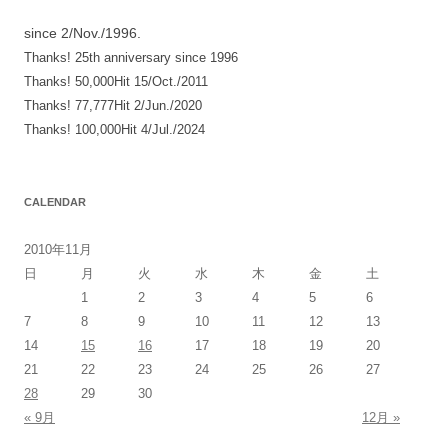
since 2/Nov./1996.
Thanks! 25th anniversary since 1996
Thanks! 50,000Hit 15/Oct./2011
Thanks! 77,777Hit 2/Jun./2020
Thanks! 100,000Hit 4/Jul./2024
CALENDAR
2010年11月
日
月
火
水
木
金
土
1
2
3
4
5
6
7
8
9
10
11
12
13
14
15
16
17
18
19
20
21
22
23
24
25
26
27
28
29
30
« 9月
12月 »