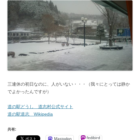
三連休の初日なのに、人がいない・・・（我々にとっては静か
でよかったんですが）
道の駅どうし 道志村公式サイト
道の駅道志 Wikipedia
共有:
fedibird
Mastodon