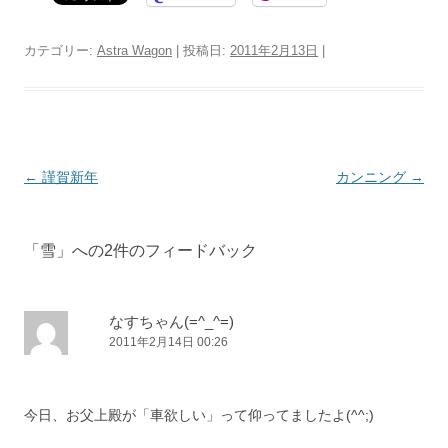
カテゴリー:
Astra Wagon
| 投稿日:
2011年2月13日
|
投
←
謹賀新年
カンニング
→
稿
ナ
「
雪
」への2件のフィードバック
ビ
ゲ
ー
なすちゃん(=^_^=)
2011年2月14日 00:26
シ
ョ
ン
今日、お父上殿が「車欲しい」って仰ってましたよ(^^;)