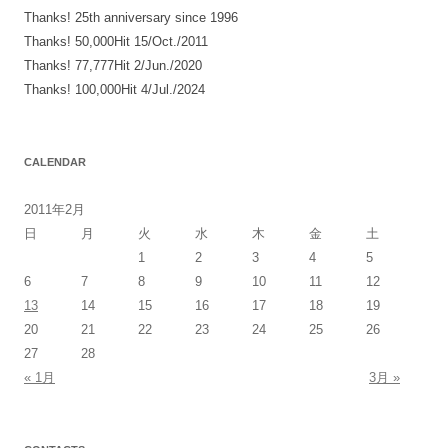
Thanks! 25th anniversary since 1996
Thanks! 50,000Hit 15/Oct./2011
Thanks! 77,777Hit 2/Jun./2020
Thanks! 100,000Hit 4/Jul./2024
CALENDAR
2011年2月
日
月
火
水
木
金
土
1
2
3
4
5
6
7
8
9
10
11
12
13
14
15
16
17
18
19
20
21
22
23
24
25
26
27
28
« 1月
3月 »