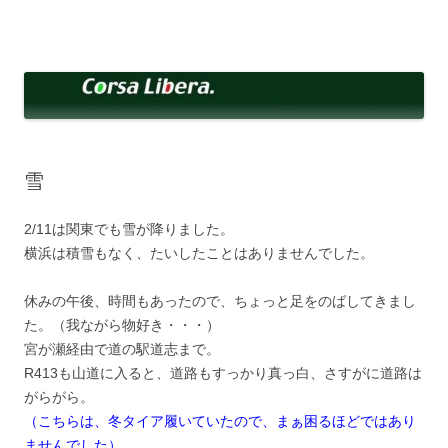
コ
ン
Corsa Libera.
テ
corsalibera.live-on.net
ン
ツ
へ
ス
キ
ッ
プ
雪
2/11は関東でも雪が降りました。
横浜は積雪もなく、たいしたことはありませんでした。
休みの午後、時間もあったので、ちょっと足をのばしてきまし
た。（我ながら物好き・・・）
宮が瀬経由で道の駅道志まで。
R413も山道に入ると、道路もすっかり真っ白、さすがに道路は
がらがら。
（こちらは、冬タイア履いていたので、まぁ困るほどではあり
ませんでした）