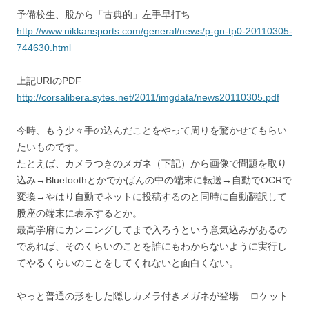
予備校生、股から「古典的」左手早打ち
http://www.nikkansports.com/general/news/p-gn-tp0-20110305-
744630.html
上記URIのPDF
http://corsalibera.sytes.net/2011/imgdata/news20110305.pdf
今時、もう少々手の込んだことをやって周りを驚かせてもらい
たいものです。
たとえば、カメラつきのメガネ（下記）から画像で問題を取り
込み→Bluetoothとかでかばんの中の端末に転送→自動でOCRで
変換→やはり自動でネットに投稿するのと同時に自動翻訳して
股座の端末に表示するとか。
最高学府にカンニングしてまで入ろうという意気込みがあるの
であれば、そのくらいのことを誰にもわからないように実行し
てやるくらいのことをしてくれないと面白くない。
やっと普通の形をした隠しカメラ付きメガネが登場 – ロケット