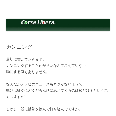
コ
ン
Corsa Libera.
テ
corsalibera.live-on.net
ン
ツ
へ
ス
キ
ッ
プ
カンニング
最初に書いておきます。
カンニングすることがが良いなんて考えていないし、
助長する気もありません。
なんだかテレビのニュースもネタがないようで、
騒げば騒ぐほどくだらん話に思えてくるのは私だけ？という気
もしますが、
しかし、股に携帯を挟んで打ち込んでですか。