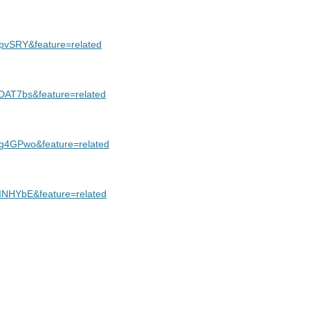
epvSRY&feature=related
DAT7bs&feature=related
vg4GPwo&feature=related
INHYbE&feature=related