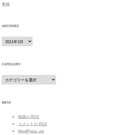
車検
ARCHIVES
archives
CATEGORY
category
META
投稿の
RSS
コメントの
RSS
WordPress.org