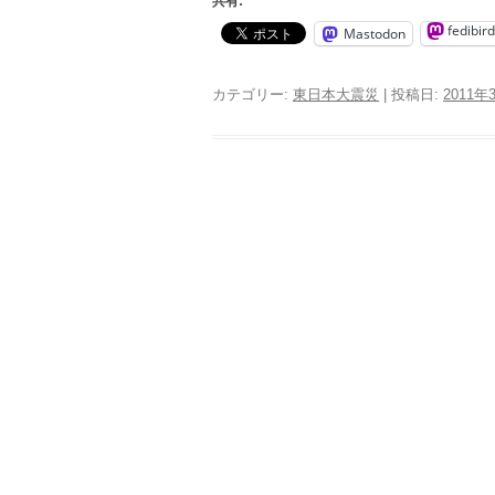
共有:
fedibird
Mastodon
カテゴリー:
東日本大震災
| 投稿日:
2011年