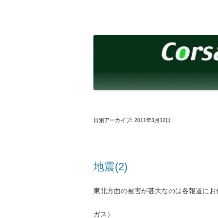
コ
ン
テ
corsalibera.live-on.net
Corsa Libera.
ン
ツ
へ
ス
キ
ッ
プ
日別アーカイブ:
2011年3月12日
地震(2)
東北方面の被害が甚大なのは各報道にお
ガス）