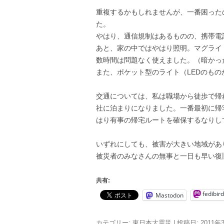
重複するかもしれませんが、一番困った
た。
やはり、通信規制はあるものの、携帯電
あと、家の中ではやはり照明。マグライ
数時間は問題なく使えました。（暗かっ
また、ポケット型のライト（LEDのも
交通については、私は職場から徒歩で帰
社に泊まりになりました。一番最初に帰
はり有事の帰宅ルートを確保するなりし
いずれにしても、被害が大きい地域があ
被災者のみなさんの無事と一日も早い復
共有:
fedibird
Mastodon
カテゴリー:
東日本大震災
| 投稿日:
2011年