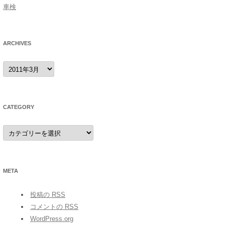
車検
ARCHIVES
archives
CATEGORY
category
META
投稿の
RSS
コメントの
RSS
WordPress.org