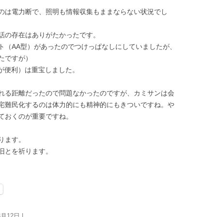
のは電力断で、照明も情報収集もままならない状況でし
話の存在はありがたかったです。
ト（AA型）があったのでつけっぱなしにしていましたが、
たですが）
のが便利）は重宝しました。
れる距離だったので問題なかったのですが、カミサンは会
宅難民化するのは体力的にも精神的にもきついですね。や
ておくのが重要ですね。
ります。
旧とを祈ります。
3月12日
|