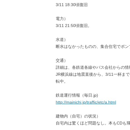
3/11 18:30頃復旧
電力）
3/11 21:50頃復旧。
水道）
断水はなかったものの、集合住宅でポン
交通）
詳細は、各鉄道各線やバス会社からの情
JR横浜線は地震直後から、3/11一杯
転中。
鉄道運行情報（毎日.jp)
http://mainichi.jp/traffic/etc/a.html
建物内（自宅）の状況）
自宅内は驚くほど問題なし。本もCDも飛