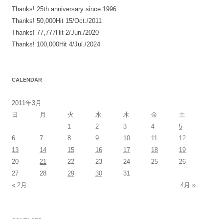
Thanks! 25th anniversary since 1996
Thanks! 50,000Hit 15/Oct./2011
Thanks! 77,777Hit 2/Jun./2020
Thanks! 100,000Hit 4/Jul./2024
CALENDAR
2011年3月
日
月
火
水
木
金
土
1
2
3
4
5
6
7
8
9
10
11
12
13
14
15
16
17
18
19
20
21
22
23
24
25
26
27
28
29
30
31
« 2月
4月 »