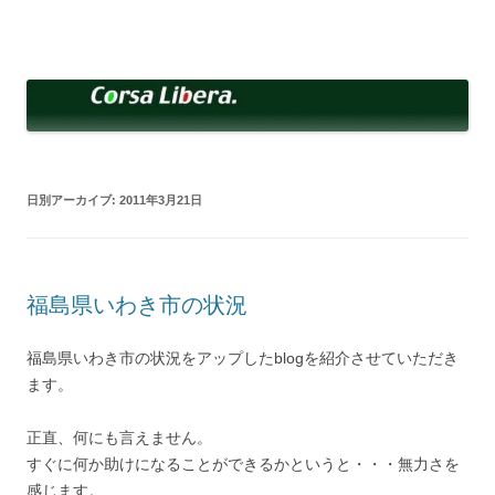
コ
ン
Corsa Libera.
テ
corsalibera.live-on.net
ン
ツ
へ
ス
キ
ッ
プ
日別アーカイブ:
2011年3月21日
福島県いわき市の状況
福島県いわき市の状況をアップしたblogを紹介させていただき
ます。
正直、何にも言えません。
すぐに何か助けになることができるかというと・・・無力さを
感じます。