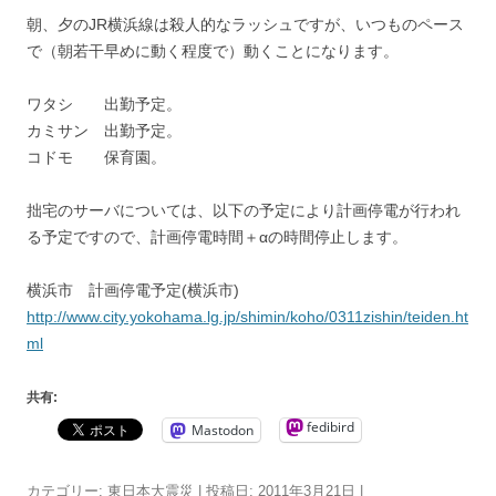
朝、夕のJR横浜線は殺人的なラッシュですが、いつものペース
で（朝若干早めに動く程度で）動くことになります。
ワタシ 出勤予定。
カミサン 出勤予定。
コドモ 保育園。
拙宅のサーバについては、以下の予定により計画停電が行われ
る予定ですので、計画停電時間＋αの時間停止します。
横浜市 計画停電予定(横浜市)
http://www.city.yokohama.lg.jp/shimin/koho/0311zishin/teiden.ht
ml
共有:
fedibird
Mastodon
カテゴリー:
東日本大震災
| 投稿日:
2011年3月21日
|