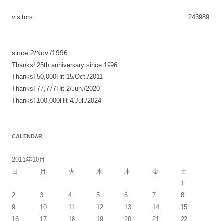
シ
visitors:
243989
ョ
ン
since 2/Nov./1996.
Thanks! 25th anniversary since 1996
Thanks! 50,000Hit 15/Oct./2011
Thanks! 77,777Hit 2/Jun./2020
Thanks! 100,000Hit 4/Jul./2024
CALENDAR
2011年10月
日
月
火
水
木
金
土
1
2
3
4
5
6
7
8
9
10
11
12
13
14
15
16
17
18
19
20
21
22