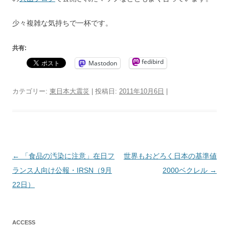
少々複雑な気持ちで一杯です。
共有:
fedibird
Mastodon
カテゴリー:
東日本大震災
| 投稿日:
2011年10月6日
|
投
←
「食品の汚染に注意」在日フ
世界もおどろく日本の基準値
稿
ランス人向け公報・IRSN（9月
2000ベクレル
→
ナ
22日）
ビ
ゲ
ACCESS
ー