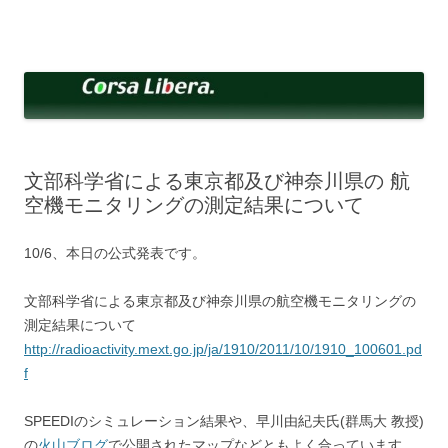
コ
ン
Corsa Libera.
テ
corsalibera.live-on.net
ン
ツ
へ
ス
キ
ッ
プ
文部科学省による東京都及び神奈川県の 航
空機モニタリングの測定結果について
10/6、本日の公式発表です。
文部科学省による東京都及び神奈川県の航空機モニタリングの
測定結果について
http://radioactivity.mext.go.jp/ja/1910/2011/10/1910_100601.pd
f
SPEEDIのシミュレーション結果や、早川由紀夫氏(群馬大 教授)
の
火山ブログ
で公開されたマップなどともよく合っています。