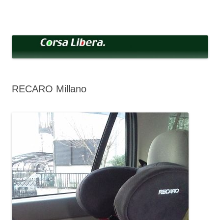
コ
ン
Corsa Libera.
テ
corsalibera.live-on.net
ン
ツ
へ
ス
キ
ッ
プ
RECARO Millano