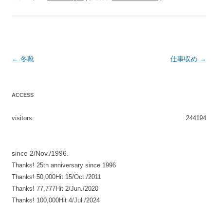
投
←
冬靴
仕事収め
→
稿
ナ
ACCESS
ビ
ゲ
visitors:
244194
ー
シ
since 2/Nov./1996.
ョ
Thanks! 25th anniversary since 1996
ン
Thanks! 50,000Hit 15/Oct./2011
Thanks! 77,777Hit 2/Jun./2020
Thanks! 100,000Hit 4/Jul./2024