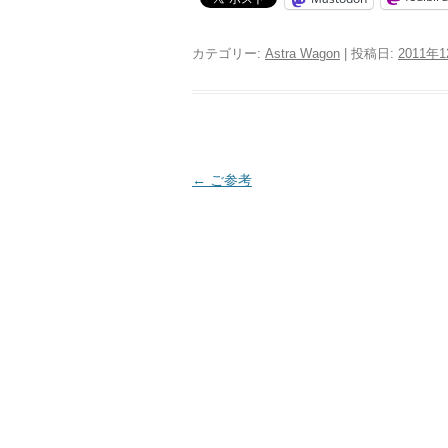
カテゴリー:
Astra Wagon
| 投稿日:
2011年
投
←
ご参考
稿
ナ
ビ
ゲ
ー
シ
ョ
ン