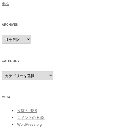
車検
ARCHIVES
archives
CATEGORY
category
META
投稿の
RSS
コメントの
RSS
WordPress.org