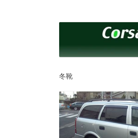
コ
ン
テ
corsalibera.live-on.net
Corsa Libera.
ン
ツ
へ
ス
キ
ッ
プ
冬靴