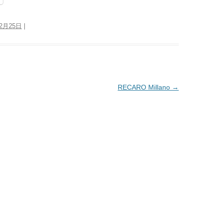
12月25日
|
RECARO Millano
→