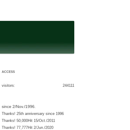
ACCESS
visitors:
244111
since 2/Nov./1996.
Thanks! 25th anniversary since 1996
Thanks! 50,000Hit 15/Oct./2011
Thanks! 77,777Hit 2/Jun./2020