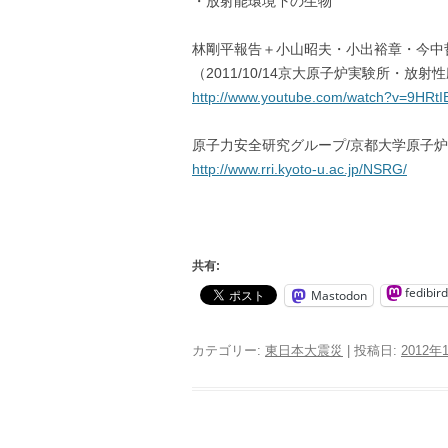
・放射能環境下の生物
林剛平報告＋小山昭夫・小出裕章・今中
（2011/10/14京大原子炉実験所・
http://www.youtube.com/watch?v=9HRtI
原子力安全研究グループ/京都大学原子
http://www.rri.kyoto-u.ac.jp/NSRG/
共有:
fedibird
Mastodon
カテゴリー:
東日本大震災
| 投稿日:
2012年