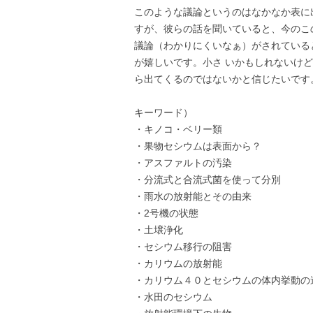
このような議論というのはなかなか表に
すが、彼らの話を聞いていると、今のこ
議論（わかりにくいなぁ）がされている
が嬉しいです。小さ いかもしれないけ
ら出てくるのではないかと信じたいです
­キーワード）
・キノコ・ベリー類
・果物セシウムは表面から？
・アスファルトの汚染
・分流式と合流式菌を使って分別
・雨水の放射能とその由来
・2号機の状態
・土壌浄化
・セシウム移行の阻害
・カリウムの放射能
・カリウム４０とセシウム­の体内挙動の
・水田のセシウム