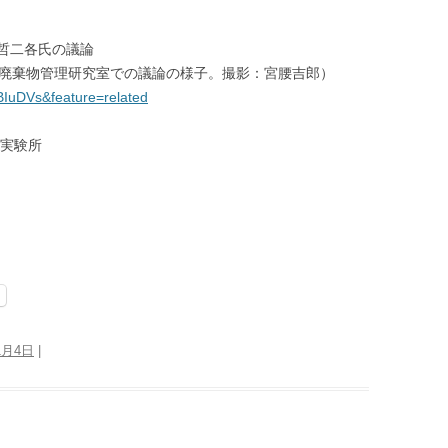
哲二各氏の議論
放射性廃棄物管理研究室での議論の様子。撮影：宮腰吉郎）
BIuDVs&feature=related
炉実験所
1月4日
|