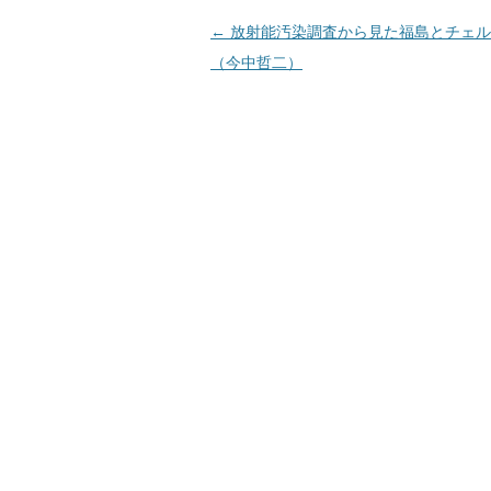
投
←
放射能汚染調査から見た福島とチェル
稿
（今中哲二）
ナ
ビ
ゲ
ー
シ
ョ
ン