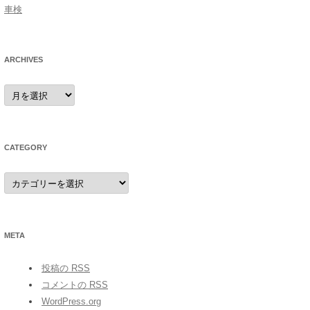
車検
ARCHIVES
archives
CATEGORY
category
META
投稿の
RSS
コメントの
RSS
WordPress.org