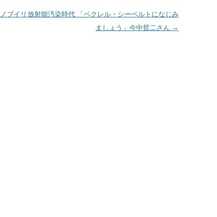
ノブイリ
放射能汚染時代 「ベクレル・シーベルトになじみ
ましょう」今中哲二さん
→