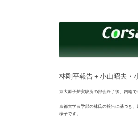
コ
ン
テ
corsalibera.live-on.net
Corsa Libera.
ン
ツ
へ
ス
キ
ッ
プ
林剛平報告＋小山昭夫・
京大原子炉実験所の部会終了後、内輪で
京都大学農学部の林氏の報告に基づき、
様子です。