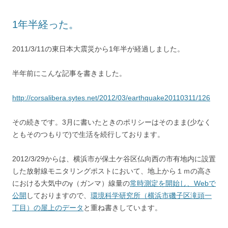
1年半経った。
2011/3/11の東日本大震災から1年半が経過しました。
半年前にこんな記事を書きました。
http://corsalibera.sytes.net/2012/03/earthquake20110311/126
その続きです。3月に書いたときのポリシーはそのまま(少なく
ともそのつもりで)で生活を続行しております。
2012/3/29からは、横浜市が保土ケ谷区仏向西の市有地内に設置
した放射線モニタリングポストにおいて、地上から１ｍの高さ
における大気中のγ（ガンマ）線量の
常時測定を開始し、Webで
公開
しておりますので、
環境科学研究所（横浜市磯子区滝頭一
丁目）の屋上のデータ
と重ね書きしています。