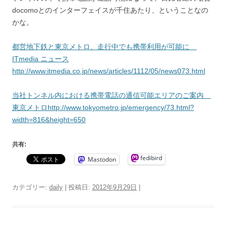
docomoとのインターフェイスが千住あたり、ということなの
かな。
都営地下鉄と東京メトロ、走行中でも携帯利用が可能に
ITmedia ニュース
http://www.itmedia.co.jp/news/articles/1112/05/news073.html
当社トンネル内における携帯電話の通信可能エリアのご案内
東京メトロhttp://www.tokyometro.jp/emergency/73.html?
width=816&height=650
共有:
fedibird
Mastodon
カテゴリー:
daily
| 投稿日:
2012年9月29日
|