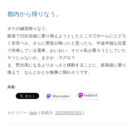
都内から帰りなう。
オケの練習帰りなう。
銀座で日比谷線に乗り換えようとしたところでホームにとどろ
く非常ベル、さらに警笛が鳴ったと思ったら、中途半端な位置
で停車している電車。おいおい、そりゃ私が乗ろうとしていた
ヤツじゃないか。まさか、マグロ？
ま、野次馬になるよりさっさと移動することに。銀座線に乗り
換えて、なんとかとか無事に帰れそうです。
共有:
fedibird
Mastodon
カテゴリー:
daily
| 投稿日:
2012年9月15日
|