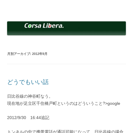
コ
ン
Corsa Libera.
テ
corsalibera.live-on.net
ン
ツ
へ
ス
キ
ッ
プ
月別アーカイブ:
2012年9月
どうでもいい話
日比谷線の神谷町なう。
現在地が足立区千住橋戸町というのはどういうこと?>google
2012/9/30 16:44追記
トンネルの中で携帯電話が通話可能になって、日比谷線の場合