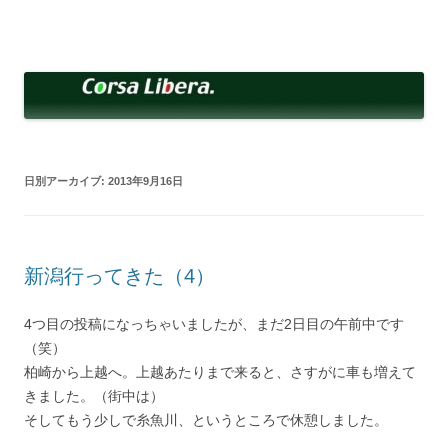
コ
ン
Corsa Libera.
テ
corsalibera.live-on.net
ン
ツ
へ
ス
キ
ッ
プ
日別アーカイブ:
2013年9月16日
新潟行ってきた（4）
4つ目の投稿になっちゃいましたが、まだ2日目の午前中です
（笑）
柏崎から上越へ。上越あたりまで来ると、さすがに車も増えて
きました。（街中は）
そしてもう少しで糸魚川、というところで休憩しました。