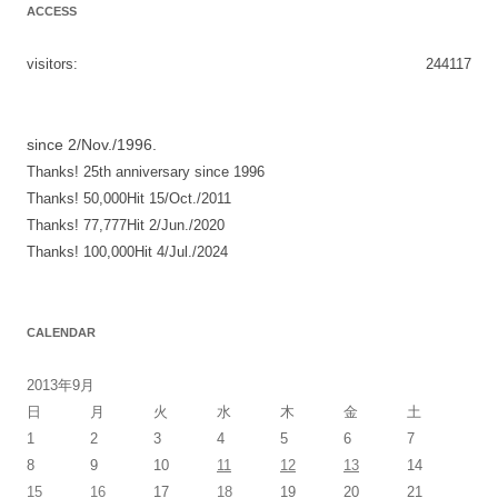
ACCESS
visitors:
244117
since 2/Nov./1996.
Thanks! 25th anniversary since 1996
Thanks! 50,000Hit 15/Oct./2011
Thanks! 77,777Hit 2/Jun./2020
Thanks! 100,000Hit 4/Jul./2024
CALENDAR
2013年9月
日
月
火
水
木
金
土
1
2
3
4
5
6
7
8
9
10
11
12
13
14
15
16
17
18
19
20
21