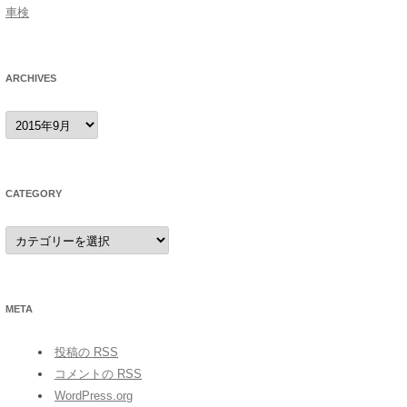
車検
ARCHIVES
archives
CATEGORY
category
META
投稿の
RSS
コメントの
RSS
WordPress.org