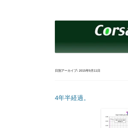
コ
ン
テ
corsalibera.live-on.net
Corsa Libera.
ン
ツ
へ
ス
キ
ッ
プ
日別アーカイブ:
2015年9月11日
4年半経過。