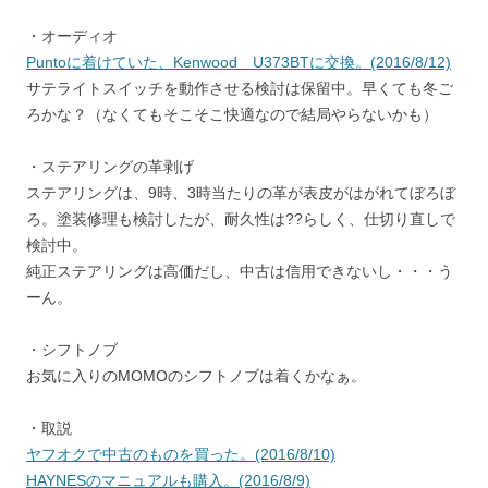
・オーディオ
Puntoに着けていた、Kenwood U373BTに交換。(2016/8/12)
サテライトスイッチを動作させる検討は保留中。早くても冬ご
ろかな？（なくてもそこそこ快適なので結局やらないかも）
・ステアリングの革剥げ
ステアリングは、9時、3時当たりの革が表皮がはがれてぼろぼ
ろ。塗装修理も検討したが、耐久性は??らしく、仕切り直しで
検討中。
純正ステアリングは高価だし、中古は信用できないし・・・う
ーん。
・シフトノブ
お気に入りのMOMOのシフトノブは着くかなぁ。
・取説
ヤフオクで中古のものを買った。(2016/8/10)
HAYNESのマニュアルも購入。(2016/8/9)