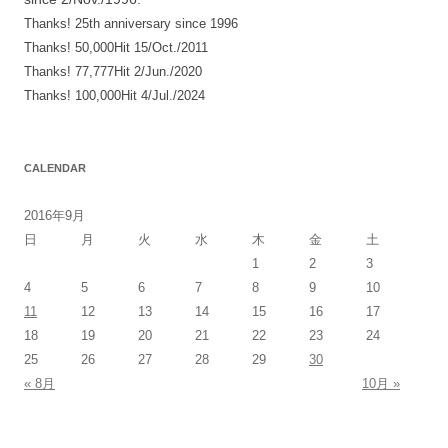
ョ
Thanks! 25th anniversary since 1996
ン
Thanks! 50,000Hit 15/Oct./2011
Thanks! 77,777Hit 2/Jun./2020
Thanks! 100,000Hit 4/Jul./2024
CALENDAR
2016年9月
日
月
火
水
木
金
土
1
2
3
4
5
6
7
8
9
10
11
12
13
14
15
16
17
18
19
20
21
22
23
24
25
26
27
28
29
30
« 8月
10月 »