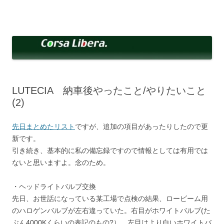
コ
ン
Corsa Libera.
テ
corsalibera.live-on.net
ン
ツ
へ
ス
キ
ッ
プ
LUTECIA 納車後やったこと/やりたいこと
(2)
先日まとめたリスト
ですが、追加の項目があったりしたので更
新です。
引き続き、基本的に私の備忘録ですので情報としては有用では
ないと思いますよ。念のため。
・ヘッドライトバルブ交換
先日、お世話になっている某工場で点検の結果、ロービーム用
のハロゲンバルブが左右違っていた。右目がホワイトバルブ(た
ぶん4000Kくらいの表記のもの?）、左目はより白いホワイトバ