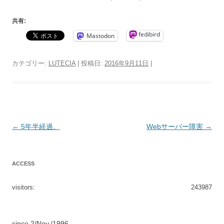
共有:
fedibird
Mastodon
カテゴリー:
LUTECIA
| 投稿日:
2016年9月11日
|
投
←
5年半経過。
Webサーバー障害
→
稿
ナ
ACCESS
ビ
ゲ
visitors:
243987
ー
シ
since 2/Nov./1996.