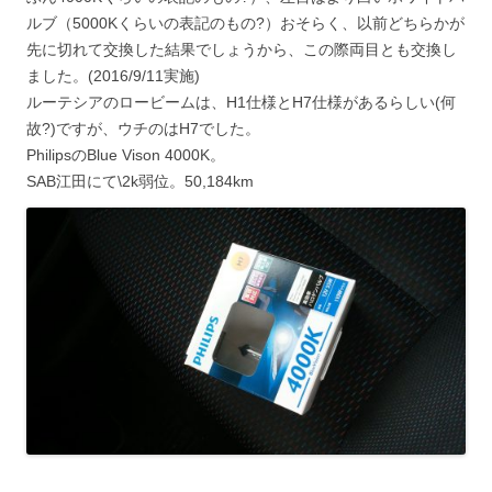
ルブ（5000Kくらいの表記のもの?）おそらく、以前どちらかが
先に切れて交換した結果でしょうから、この際両目とも交換し
ました。(2016/9/11実施)
ルーテシアのロービームは、H1仕様とH7仕様があるらしい(何
故?)ですが、ウチのはH7でした。
PhilipsのBlue Vison 4000K。
SAB江田にて\2k弱位。50,184km