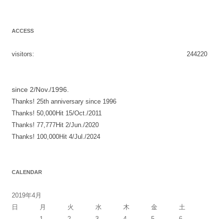
ACCESS
visitors:
244220
since 2/Nov./1996.
Thanks! 25th anniversary since 1996
Thanks! 50,000Hit 15/Oct./2011
Thanks! 77,777Hit 2/Jun./2020
Thanks! 100,000Hit 4/Jul./2024
CALENDAR
2019年4月
日
月
火
水
木
金
土
1
2
3
4
5
6