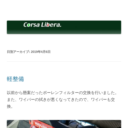
コ
ン
Corsa Libera.
テ
corsalibera.live-on.net
ン
ツ
へ
ス
キ
ッ
プ
日別アーカイブ:
2019年4月6日
軽整備
以前から懸案だったポーレンフィルターの交換を行いました。
また、ワイパーの拭きが悪くなってきたので、ワイパーも交
換。