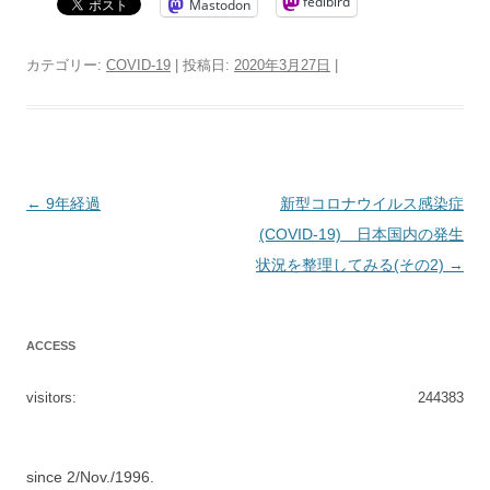
fedibird
Mastodon
カテゴリー:
COVID-19
| 投稿日:
2020年3月27日
|
投
←
9年経過
新型コロナウイルス感染症
稿
(COVID-19) 日本国内の発生
ナ
状況を整理してみる(その2)
→
ビ
ゲ
ACCESS
ー
シ
visitors:
244383
ョ
ン
since 2/Nov./1996.