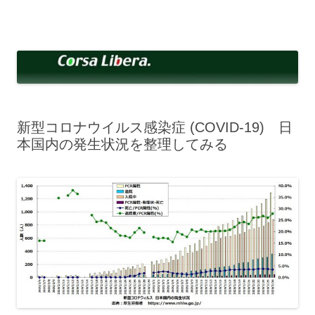
コ
ン
Corsa Libera.
テ
corsalibera.live-on.net
ン
ツ
へ
ス
キ
ッ
プ
新型コロナウイルス感染症 (COVID-19) 日
本国内の発生状況を整理してみる