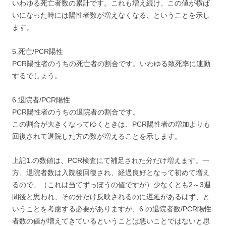
いわゆる死亡者数の累計です。これも増え続け、この値が横ば
いになった時には陽性者数が増えなくなる、ということを示し
ます。
5.死亡/PCR陽性
PCR陽性者のうちの死亡者の割合です。いわゆる致死率に連動
するでしょう。
6.退院者/PCR陽性
PCR陽性者のうちの退院者の割合です。
この割合が大きくなってゆくときは、PCR陽性者の増加よりも
回復されて退院した方の数が増えることを示します。
上記1.の数値は、PCR検査にて補足された分だけ増えます。一
方、退院者数は入院後回復され、経過良好となって初めて増え
るので、（これは当てずっぽうの値ですが）少なくとも2～3週
間後と思われ、その分だけ反映されるのに遅延があるはず、と
いうことを考慮する必要がありますが、6.の退院者数/PCR陽性
者数の値が増えてきているということは悪いことではないと思