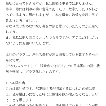
最初に言っておきますが、私は医療従事者ではありません。
昨今、巷には刺激の強い意見であったり、数字だったりが転が
っているように思われますが、これを機会に数値を冷静に見て
みようと考えました。
かなり取り留めない殴り書きの類と思っていただくのが正確で
しょう。
ま、私見は取り除こうとしたつもりですが、アテにだけはされ
ないようにお願いいたします。
上記のグラフは、厚生労働省が連日発表している数字を拾った
ものです。
2/6からスタートして、現時点では3/26までの日本国内の発生状
況を転記し、グラフ化したものです。
1.PCR陽性者
これは累計値です。PCR陽性者が増加するにつれこの値は増
え、値が横ばいになった時には陽性者数が増えなくなる、とい
うことを示します。
この値の増分のみが報道され、「増え続けている！」ことが問