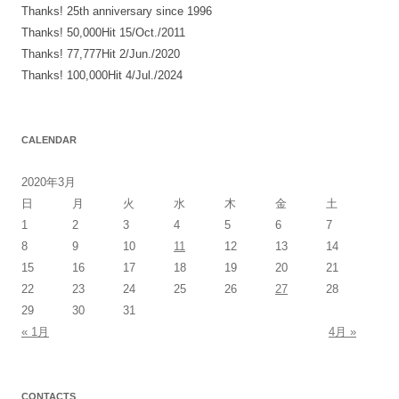
Thanks! 25th anniversary since 1996
Thanks! 50,000Hit 15/Oct./2011
Thanks! 77,777Hit 2/Jun./2020
Thanks! 100,000Hit 4/Jul./2024
CALENDAR
2020年3月
日
月
火
水
木
金
土
1
2
3
4
5
6
7
8
9
10
11
12
13
14
15
16
17
18
19
20
21
22
23
24
25
26
27
28
29
30
31
« 1月
4月 »
CONTACTS