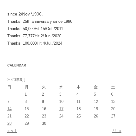
since 2/Nov./1996.
Thanks! 25th anniversary since 1996
Thanks! 50,000Hit 15/Oct./2011
Thanks! 77,777Hit 2/Jun./2020
Thanks! 100,000Hit 4/Jul./2024
CALENDAR
2020年6月
日
月
火
水
木
金
土
1
2
3
4
5
6
7
8
9
10
11
12
13
14
15
16
17
18
19
20
21
22
23
24
25
26
27
28
29
30
« 5月
7月 »