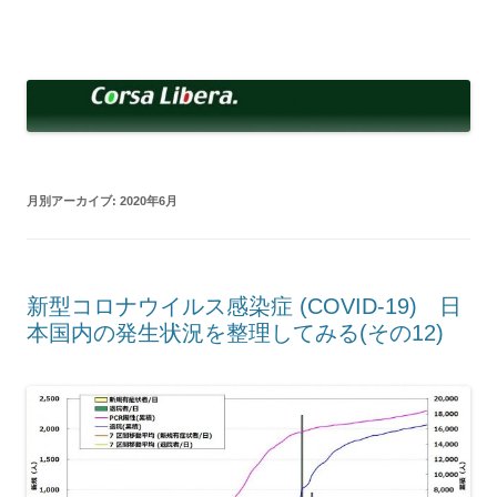
コ
ン
Corsa Libera.
テ
corsalibera.live-on.net
ン
ツ
へ
ス
キ
ッ
プ
月別アーカイブ:
2020年6月
新型コロナウイルス感染症 (COVID-19) 日
本国内の発生状況を整理してみる(その12)