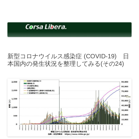
コ
ン
Corsa Libera.
テ
corsalibera.live-on.net
ン
ツ
へ
ス
キ
ッ
プ
新型コロナウイルス感染症 (COVID-19) 日
本国内の発生状況を整理してみる(その24)