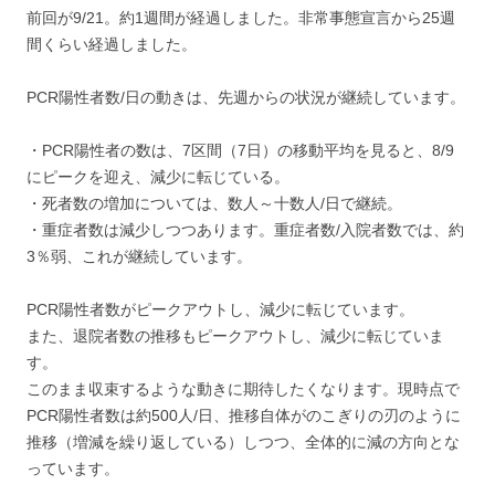
前回が9/21。約1週間が経過しました。非常事態宣言から25週
間くらい経過しました。
PCR陽性者数/日の動きは、先週からの状況が継続しています。
・PCR陽性者の数は、7区間（7日）の移動平均を見ると、8/9
にピークを迎え、減少に転じている。
・死者数の増加については、数人～十数人/日で継続。
・重症者数は減少しつつあります。重症者数/入院者数では、約
3％弱、これが継続しています。
PCR陽性者数がピークアウトし、減少に転じています。
また、退院者数の推移もピークアウトし、減少に転じていま
す。
このまま収束するような動きに期待したくなります。現時点で
PCR陽性者数は約500人/日、推移自体がのこぎりの刃のように
推移（増減を繰り返している）しつつ、全体的に減の方向とな
っています。