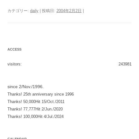
カテゴリー:
daily
| 投稿日:
2004年2月2日
|
ACCESS
visitors:
243981
since 2/Nov./1996.
Thanks! 25th anniversary since 1996
Thanks! 50,000Hit 15/Oct./2011
Thanks! 77,777Hit 2/Jun./2020
Thanks! 100,000Hit 4/Jul./2024
CALENDAR