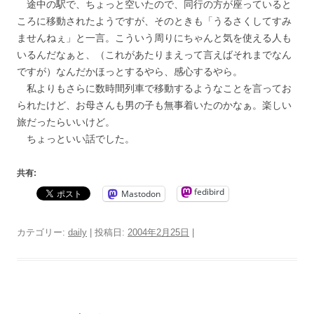
途中の駅で、ちょっと空いたので、同行の方が座っていると
ころに移動されたようですが、そのときも「うるさくしてすみ
ませんねぇ」と一言。こういう周りにちゃんと気を使える人も
いるんだなぁと、（これがあたりまえって言えばそれまでなん
ですが）なんだかほっとするやら、感心するやら。
私よりもさらに数時間列車で移動するようなことを言ってお
られたけど、お母さんも男の子も無事着いたのかなぁ。楽しい
旅だったらいいけど。
ちょっといい話でした。
共有:
fedibird
Mastodon
カテゴリー:
daily
| 投稿日:
2004年2月25日
|