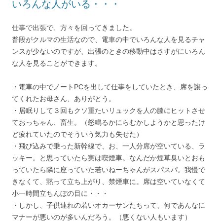
いろんな人がいる・・・
仕事で出張で、方々を回ってきました。
普段がクルマの生活なので、電車の中でいろんな人を見るチャ
ンスが少ないのですが、出張のときの移動中はさすがにいろん
な人を見ることができます。
・電車の中でノートPCを出して仕事をしていたとき、席を譲っ
てくれたお母さん、ありがとう。
・居眠りして３回もクソ重たいリュックを人の膝にヒットさせ
ておっちゃん、畜生。（怒鳴るかにらむかしようかと思ったけ
ど疲れていたのでそういう気力も失せた）
・飛び込みで乗った新幹線で、お、一人分席が空いている、ラ
ッキー。と思っていたら実は喫煙車。なんだか煙草臭いとおも
っていたら隣に座っていた若いねーちゃんがスパスパ。我慢で
きなくて、黙って立ち上がり、禁煙車に。席は空いていなくて
小一時間立ちんぼの目に・・・
・しかし、子供連れの若いオカーサンたちって、何であんなに
マナーが悪いのが多いんだろう。（悪くない人もいます）