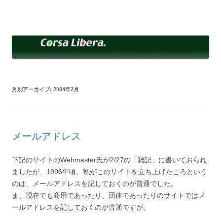
コ
ン
Corsa Libera.
テ
corsalibera.live-on.net
ン
ツ
へ
ス
キ
ッ
プ
月別アーカイブ:
2004年2月
メールアドレス
下記のサイトのWebmaster氏が2/27の「雑記」に書いておられ
ましたが、1996年頃、私がこのサイトを立ち上げたころという
のは、メールアドレスを記しておくのが普通でした。
ま、現在でも商用であったり、団体であったりのサイトではメ
ールアドレスを記しておくのが普通ですが。