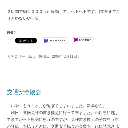
２日間で約１０００ｋｍ移動して、ヘトヘトです。(文章までと
りとめないや・笑）
共有:
fedibird
Mastodon
カテゴリー:
daily
| 投稿日:
2004年2月11日
|
交通安全協会
いや、もう１ヶ月が過ぎてしまいました。新年から。
昨日、運転免許の書き換えに行って来ました。山口県に越し
てきてから不思議に思うのですが、免許書き換えの手数料（県
の証紙）を払うときに、交通安全協会の会費を一緒に請求され