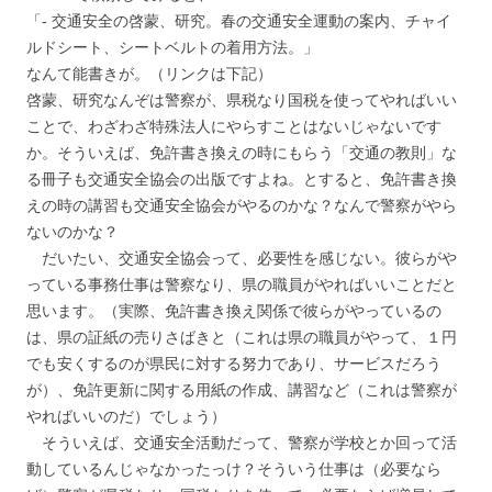
「- 交通安全の啓蒙、研究。春の交通安全運動の案内、チャイ
ルドシート、シートベルトの着用方法。」
なんて能書きが。（リンクは下記）
啓蒙、研究なんぞは警察が、県税なり国税を使ってやればいい
ことで、わざわざ特殊法人にやらすことはないじゃないです
か。そういえば、免許書き換えの時にもらう「交通の教則」な
る冊子も交通安全協会の出版ですよね。とすると、免許書き換
えの時の講習も交通安全協会がやるのかな？なんで警察がやら
ないのかな？
だいたい、交通安全協会って、必要性を感じない。彼らがや
っている事務仕事は警察なり、県の職員がやればいいことだと
思います。（実際、免許書き換え関係で彼らがやっているの
は、県の証紙の売りさばきと（これは県の職員がやって、１円
でも安くするのが県民に対する努力であり、サービスだろう
が）、免許更新に関する用紙の作成、講習など（これは警察が
やればいいのだ）でしょう）
そういえば、交通安全活動だって、警察が学校とか回って活
動しているんじゃなかったっけ？そういう仕事は（必要なら