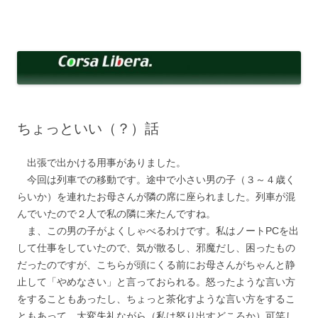
コ
ン
Corsa Libera.
テ
corsalibera.live-on.net
ン
ツ
へ
ス
キ
ッ
プ
ちょっといい（？）話
出張で出かける用事がありました。
今回は列車での移動です。途中で小さい男の子（３～４歳く
らいか）を連れたお母さんが隣の席に座られました。列車が混
んでいたので２人で私の隣に来たんですね。
ま、この男の子がよくしゃべるわけです。私はノートPCを出
して仕事をしていたので、気が散るし、邪魔だし、困ったもの
だったのですが、こちらが頭にくる前にお母さんがちゃんと静
止して「やめなさい」と言っておられる。怒ったような言い方
をすることもあったし、ちょっと茶化すような言い方をするこ
ともあって、大変失礼ながら（私は怒り出すどころか）可笑し