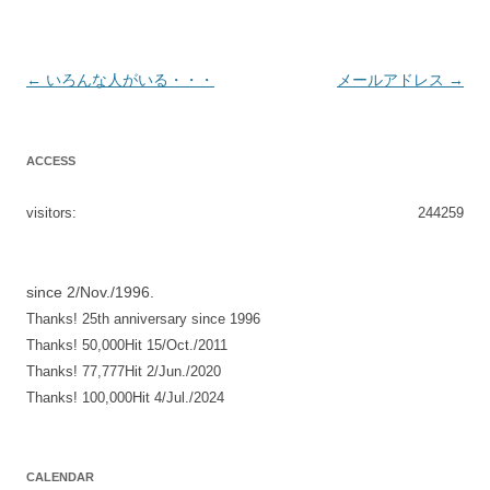
投
←
いろんな人がいる・・・
メールアドレス
→
稿
ナ
ACCESS
ビ
ゲ
visitors:
244259
ー
シ
since 2/Nov./1996.
ョ
Thanks! 25th anniversary since 1996
ン
Thanks! 50,000Hit 15/Oct./2011
Thanks! 77,777Hit 2/Jun./2020
Thanks! 100,000Hit 4/Jul./2024
CALENDAR