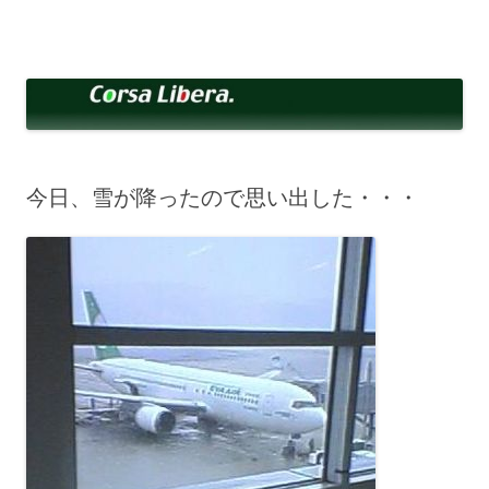
コ
ン
Corsa Libera.
テ
corsalibera.live-on.net
ン
ツ
へ
ス
キ
ッ
プ
今日、雪が降ったので思い出した・・・