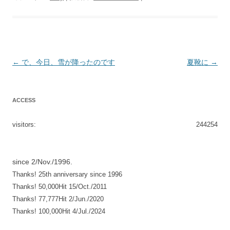
投
←
で、今日、雪が降ったのです
夏靴に
→
稿
ナ
ACCESS
ビ
ゲ
visitors:
244254
ー
シ
since 2/Nov./1996.
ョ
Thanks! 25th anniversary since 1996
ン
Thanks! 50,000Hit 15/Oct./2011
Thanks! 77,777Hit 2/Jun./2020
Thanks! 100,000Hit 4/Jul./2024