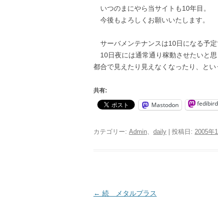
いつのまにやら当サイトも10年目。
今後もよろしくお願いいたします。
サーバメンテナンスは10日になる予定
10日夜には通常通り稼動させたいと思っ
都合で見えたり見えなくなったり、とい
共有:
fedibird
Mastodon
カテゴリー:
Admin
、
daily
| 投稿日:
2005年
投
←
続 メタルプラス
稿