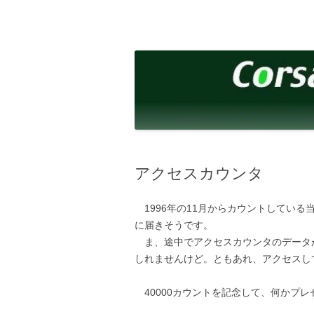
コ
ン
テ
corsalibera.live-on.net
Corsa Libera.
ン
ツ
へ
ス
キ
ッ
プ
アクセスカウンタ
1996年の11月からカウントしている
に届きそうです。
ま、途中でアクセスカウンタのデータ
しれませんけど。ともあれ、アクセスし
40000カウントを記念して、何かプ