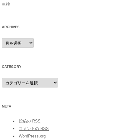
車検
ARCHIVES
archives
CATEGORY
category
META
投稿の
RSS
コメントの
RSS
WordPress.org