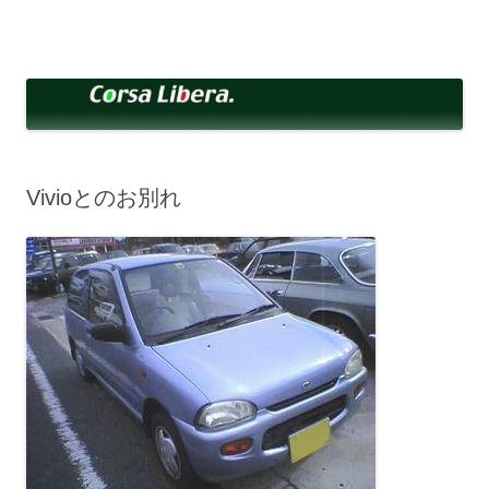
コ
ン
Corsa Libera.
テ
corsalibera.live-on.net
ン
ツ
へ
ス
キ
ッ
プ
Vivioとのお別れ