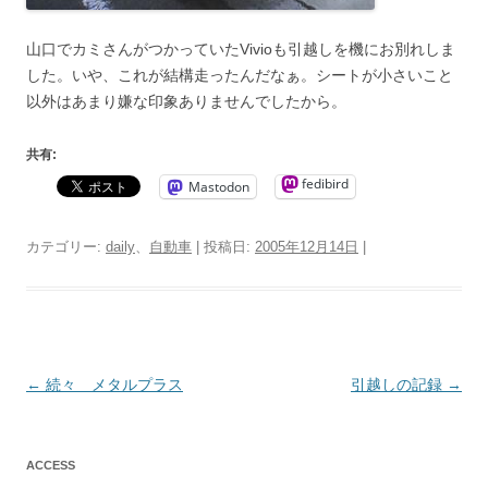
山口でカミさんがつかっていたVivioも引越しを機にお別れしま
した。いや、これが結構走ったんだなぁ。シートが小さいこと
以外はあまり嫌な印象ありませんでしたから。
共有:
fedibird
Mastodon
カテゴリー:
daily
、
自動車
| 投稿日:
2005年12月14日
|
投
←
続々 メタルプラス
引越しの記録
→
稿
ナ
ACCESS
ビ