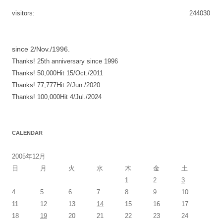
ゲ
visitors:
244030
ー
シ
since 2/Nov./1996.
ョ
Thanks! 25th anniversary since 1996
ン
Thanks! 50,000Hit 15/Oct./2011
Thanks! 77,777Hit 2/Jun./2020
Thanks! 100,000Hit 4/Jul./2024
CALENDAR
2005年12月
日
月
火
水
木
金
土
1
2
3
4
5
6
7
8
9
10
11
12
13
14
15
16
17
18
19
20
21
22
23
24