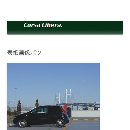
コ
ン
Corsa Libera.
テ
corsalibera.live-on.net
ン
ツ
へ
ス
キ
ッ
プ
表紙画像ボツ