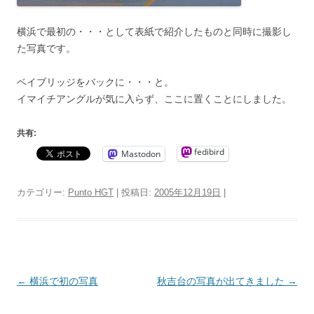
横浜で最初の・・・として表紙で紹介したものと同時に撮影し
た写真です。
ベイブリッジをバックに・・・と。
イマイチアングルが気に入らず、ここに置くことにしました。
共有:
fedibird
Mastodon
カテゴリー:
Punto HGT
| 投稿日:
2005年12月19日
|
投
←
横浜で初の写真
秋吉台の写真が出てきました
→
稿