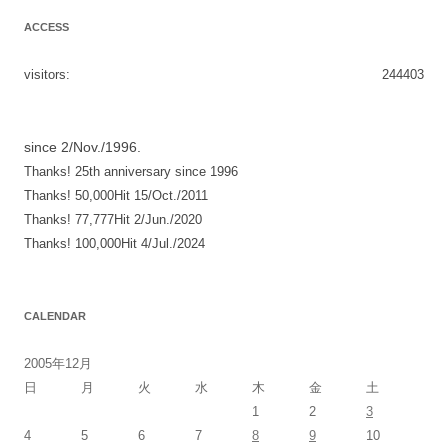
ナ
ACCESS
ビ
ゲ
visitors:
244403
ー
シ
since 2/Nov./1996.
ョ
Thanks! 25th anniversary since 1996
ン
Thanks! 50,000Hit 15/Oct./2011
Thanks! 77,777Hit 2/Jun./2020
Thanks! 100,000Hit 4/Jul./2024
CALENDAR
2005年12月
日
月
火
水
木
金
土
1
2
3
4
5
6
7
8
9
10