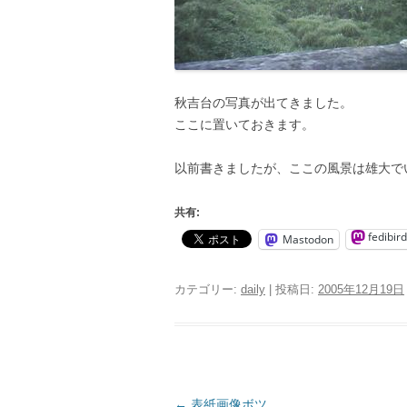
秋吉台の写真が出てきました。
ここに置いておきます。
以前書きましたが、ここの風景は雄大で
共有:
fedibird
Mastodon
カテゴリー:
daily
| 投稿日:
2005年12月19日
投
←
表紙画像ボツ