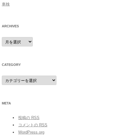
車検
ARCHIVES
archives
CATEGORY
category
META
投稿の
RSS
コメントの
RSS
WordPress.org