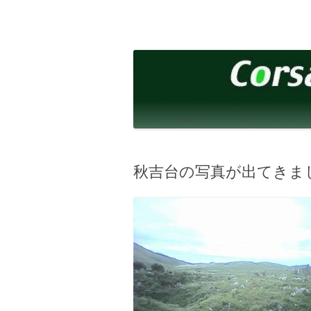
コ
ン
テ
corsalibera.live-on.net
Corsa Libera.
ン
ツ
へ
ス
キ
ッ
プ
秋吉台の写真が出てきま