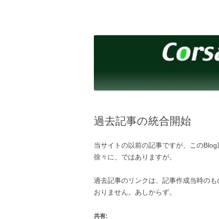
コ
ン
テ
corsalibera.live-on.net
Corsa Libera.
ン
ツ
へ
ス
キ
ッ
プ
過去記事の統合開始
当サイトの以前の記事ですが、このBlog風
徐々に、ではありますが。
過去記事のリンクは、記事作成当時のも
おりません。あしからず。
共有: