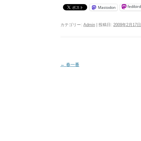
fedibird
Mastodon
カテゴリー:
Admin
| 投稿日:
2009年2月17日
投
←
春一番
稿
ナ
ビ
ゲ
ー
シ
ョ
ン