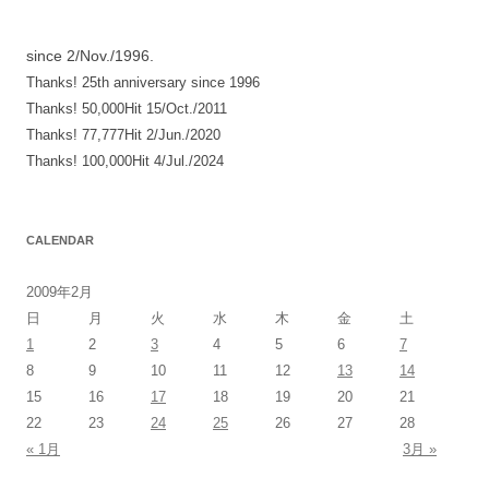
シ
since 2/Nov./1996.
ョ
Thanks! 25th anniversary since 1996
ン
Thanks! 50,000Hit 15/Oct./2011
Thanks! 77,777Hit 2/Jun./2020
Thanks! 100,000Hit 4/Jul./2024
CALENDAR
2009年2月
日
月
火
水
木
金
土
1
2
3
4
5
6
7
8
9
10
11
12
13
14
15
16
17
18
19
20
21
22
23
24
25
26
27
28
« 1月
3月 »