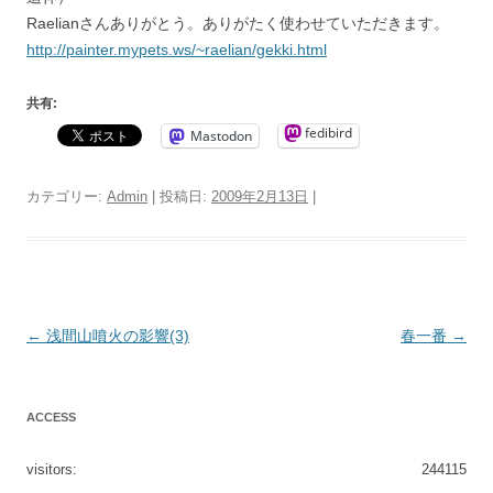
Raelianさんありがとう。ありがたく使わせていただきます。
http://painter.mypets.ws/~raelian/gekki.html
共有:
fedibird
Mastodon
カテゴリー:
Admin
| 投稿日:
2009年2月13日
|
投
←
浅間山噴火の影響(3)
春一番
→
稿
ナ
ACCESS
ビ
ゲ
visitors:
244115
ー