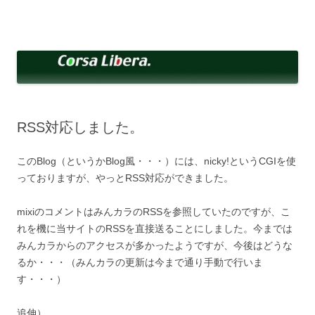
コ
ン
Corsa Libera.
テ
corsalibera.live-on.net
ン
ツ
へ
ス
キ
ッ
プ
RSS対応しました。
このBlog（というかBlog風・・・）には、nicky!というCGIを使
っておりますが、やっとRSS対応ができました。
mixiのコメントはみんカラのRSSを参照していたのですが、こ
れを機に当サイトのRSSを直接送ることにしました。今までは
みんカラからのアクセスが多かったようですが、今後はどうな
るか・・・（みんカラの更新は今まで通り手動で行いま
す・・・）
追伸）