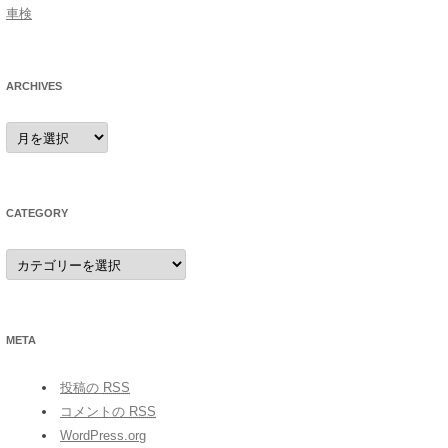
車検
ARCHIVES
archives
CATEGORY
category
META
投稿の
RSS
コメントの
RSS
WordPress.org