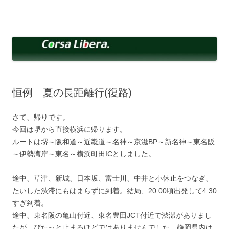
コ
ン
Corsa Libera.
テ
corsalibera.live-on.net
ン
ツ
へ
ス
キ
ッ
プ
恒例 夏の長距離行(復路)
さて、帰りです。
今回は堺から直接横浜に帰ります。
ルートは堺～阪和道～近畿道～名神～京滋BP～新名神～東名阪
～伊勢湾岸～東名～横浜町田ICとしました。
途中、草津、新城、日本坂、富士川、中井と小休止をつなぎ、
たいした渋滞にもはまらずに到着。結局、20:00頃出発して4:30
すぎ到着。
途中、東名阪の亀山付近、東名豊田JCT付近で渋滞がありまし
たが、ぴたっと止まるほどではありませんでした。静岡県内は