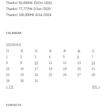
Thanks! 50,000Hit 15/Oct./2011
Thanks! 77,777Hit 2/Jun./2020
Thanks! 100,000Hit 4/Jul./2024
CALENDAR
2010年8月
日
月
火
水
木
金
土
1
2
3
4
5
6
7
8
9
10
11
12
13
14
15
16
17
18
19
20
21
22
23
24
25
26
27
28
29
30
31
« 7月
9月 »
CONTACTS