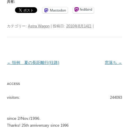
共有:
fedibird
Mastodon
カテゴリー:
Astra Wagon
| 投稿日:
2010年8月14日
|
投
←
恒例 夏の長距離行(往路)
窓落ち
→
稿
ナ
ACCESS
ビ
ゲ
visitors:
244093
ー
シ
since 2/Nov./1996.
ョ
Thanks! 25th anniversary since 1996
ン