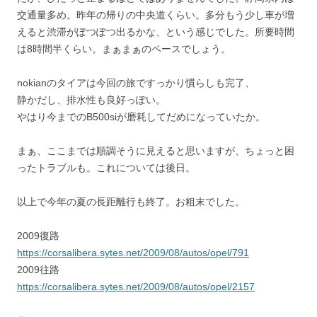
交通量多め。昨年の帰りの中央道くらい。多分もう少し車が増
えると渋滞がぽつぽつ出るかな、という感じでした。所要時間
は8時間半くらい。まぁまぁのペースでしょう。
nokianのタイアは今回の旅ですっかり慣らしも完了、
静かだし、排水性も良好っぽい。
やはり今までのB500siが磨耗してだめになっていたか。
まぁ、ここまでは順調そうに見えると思いますが、ちょっと困
ったトラブルも。これについては後日。
以上で今年の夏の長距離行も終了。お粗末でした。
2009復路
https://corsalibera.sytes.net/2009/08/autos/opel/791
2009往路
https://corsalibera.sytes.net/2009/08/autos/opel/2157